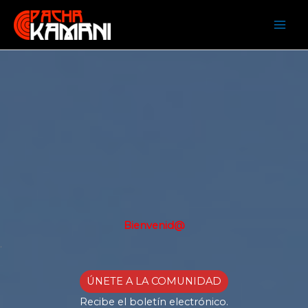
Ir
al
contenido
Bienvenid@
.
ÚNETE A LA COMUNIDAD
Recibe el boletín electrónico.