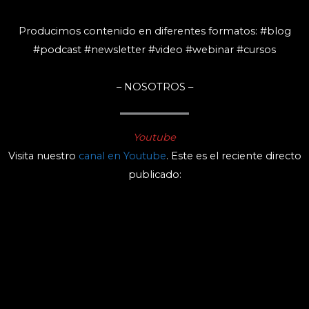
r
s
Ó
o
o
N
d
d
Producimos contenido en diferentes formatos: #blog
D
u
i
#podcast #newsletter #video #webinar #cursos
E
c
o
L
c
s
P
i
– NOSOTROS –
Ó
ó
D
n
C
A
Youtube
S
Visita nuestro
canal en Youtube
. Este es el reciente directo
T
publicado: