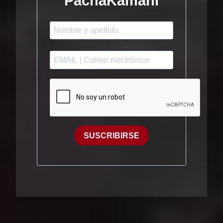
PachaKamani
SUSCRIBIRSE