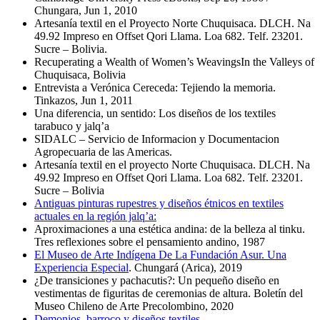
Chungara, Jun 1, 2010
Artesanía textil en el Proyecto Norte Chuquisaca. DLCH. Na
49.92 Impreso en Offset Qori Llama. Loa 682. Telf. 23201.
Sucre – Bolivia.
Recuperating a Wealth of Women’s WeavingsIn the Valleys of
Chuquisaca, Bolivia
Entrevista a Verónica Cereceda: Tejiendo la memoria.
Tinkazos, Jun 1, 2011
Una diferencia, un sentido: Los diseños de los textiles
tarabuco y jalq’a
SIDALC – Servicio de Informacion y Documentacion
Agropecuaria de las Americas.
Artesanía textil en el proyecto Norte Chuquisaca. DLCH. Na
49.92 Impreso en Offset Qori Llama. Loa 682. Telf. 23201.
Sucre – Bolivia
Antiguas pinturas rupestres y diseños étnicos en textiles
actuales en la región jalq’a:
Aproximaciones a una estética andina: de la belleza al tinku.
Tres reflexiones sobre el pensamiento andino, 1987
El Museo de Arte Indígena De La Fundación Asur. Una
Experiencia Especial
. Chungará (Arica), 2019
¿De transiciones y pachacutis?: Un pequeño diseño en
vestimentas de figuritas de ceremonias de altura. Boletín del
Museo Chileno de Arte Precolombino, 2020
Demonios, barroco y diseños textiles