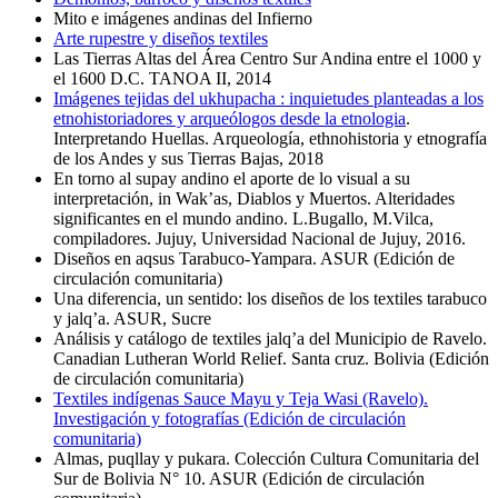
Mito e imágenes andinas del Infierno
Arte rupestre y diseños textiles
Las Tierras Altas del Área Centro Sur Andina entre el 1000 y
el 1600 D.C. TANOA II, 2014
Imágenes tejidas del ukhupacha : inquietudes planteadas a los
etnohistoriadores y arqueólogos desde la etnologia
.
Interpretando Huellas. Arqueología, ethnohistoria y etnografía
de los Andes y sus Tierras Bajas, 2018
En torno al supay andino el aporte de lo visual a su
interpretación, in Wak’as, Diablos y Muertos. Alteridades
significantes en el mundo andino. L.Bugallo, M.Vilca,
compiladores. Jujuy, Universidad Nacional de Jujuy, 2016.
Diseños en aqsus Tarabuco-Yampara. ASUR (Edición de
circulación comunitaria)
Una diferencia, un sentido: los diseños de los textiles tarabuco
y jalq’a. ASUR, Sucre
Análisis y catálogo de textiles jalq’a del Municipio de Ravelo.
Canadian Lutheran World Relief. Santa cruz. Bolivia (Edición
de circulación comunitaria)
Textiles indígenas Sauce Mayu y Teja Wasi (Ravelo).
Investigación y fotografías (Edición de circulación
comunitaria)
Almas, puqllay y pukara. Colección Cultura Comunitaria del
Sur de Bolivia N° 10. ASUR (Edición de circulación