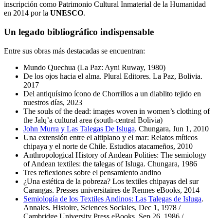
inscripción como Patrimonio Cultural Inmaterial de la Humanidad
en 2014 por la
UNESCO
.
Un legado bibliográfico indispensable
Entre sus obras más destacadas se encuentran:
Mundo Quechua (La Paz: Ayni Ruway, 1980)
De los ojos hacia el alma. Plural Editores. La Paz, Bolivia.
2017
Del antiquísimo ícono de Chorrillos a un diablito tejido en
nuestros días, 2023
The souls of the dead: images woven in women’s clothing of
the Jalq’a cultural area (south-central Bolivia)
John Murra y Las Talegas De Isluga
. Chungara, Jun 1, 2010
Una extensión entre el altiplano y el mar: Relatos míticos
chipaya y el norte de Chile. Estudios atacameños, 2010
Anthropological History of Andean Polities: The semiology
of Andean textiles: the talegas of Isluga. Chungara, 1986
Tres reflexiones sobre el pensamiento andino
¿Una estética de la pobreza? Los textiles chipayas del sur
Carangas. Presses universitaires de Rennes eBooks, 2014
Semiología de los Textiles Andinos: Las Talegas de Isluga
.
Annales. Histoire, Sciences Sociales, Dec 1, 1978 /
Cambridge University Press eBooks, Sep 26, 1986 /