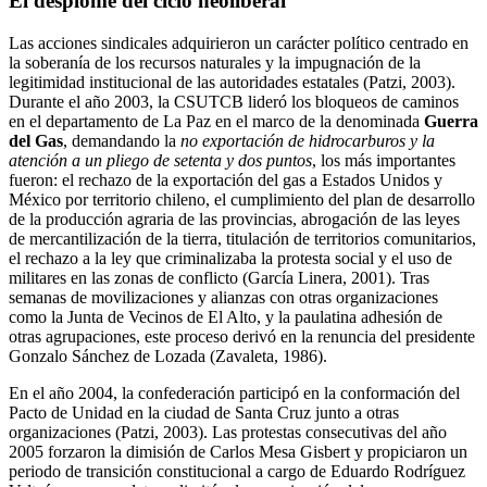
El desplome del ciclo neoliberal
Las acciones sindicales adquirieron un carácter político centrado en
la soberanía de los recursos naturales y la impugnación de la
legitimidad institucional de las autoridades estatales (Patzi, 2003).
Durante el año 2003, la CSUTCB lideró los bloqueos de caminos
en el departamento de La Paz en el marco de la denominada
Guerra
del Gas
, demandando la
no exportación de hidrocarburos y la
atención a un pliego de setenta y dos puntos
, los más importantes
fueron: el rechazo de la exportación del gas a Estados Unidos y
México por territorio chileno, el cumplimiento del plan de desarrollo
de la producción agraria de las provincias, abrogación de las leyes
de mercantilización de la tierra, titulación de territorios comunitarios,
el rechazo a la ley que criminalizaba la protesta social y el uso de
militares en las zonas de conflicto (García Linera, 2001). Tras
semanas de movilizaciones y alianzas con otras organizaciones
como la Junta de Vecinos de El Alto, y la paulatina adhesión de
otras agrupaciones, este proceso derivó en la renuncia del presidente
Gonzalo Sánchez de Lozada (Zavaleta, 1986).
En el año 2004, la confederación participó en la conformación del
Pacto de Unidad en la ciudad de Santa Cruz junto a otras
organizaciones (Patzi, 2003). Las protestas consecutivas del año
2005 forzaron la dimisión de Carlos Mesa Gisbert y propiciaron un
periodo de transición constitucional a cargo de Eduardo Rodríguez