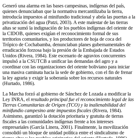
Generó una alarma en las bases campesinas, indígenas del país,
quienes denunciaban que la normativa mercantilizaba la tierra,
introducía impuestos al minifundio tradicional y abría las puertas a la
privatización del agua (Patzi, 2003). A este malestar de las tierras
altas se sumó la indignación de los pueblos indígenas del oriente de
la CIDOB, quienes exigían el reconocimiento formal de sus
territorios comunitarios, y los productores de hoja de coca del
Trópico de Cochabamba, denunciaban planes gubernamentales de
erradicación forzosa bajo la presión de la Embajada de Estados
Unidos (Rivera, 1984). Este escenario de agravios concurrentes
impulsó a la CSUTCB a unificar las demandas del agro y a
coordinar con las organizaciones del oriente boliviano para iniciar
una masiva caminata hacia la sede de gobierno, con el fin de frenar
la ley agraria y exigir la soberanía sobre los recursos naturales
(Hurtado, 1986).
La Marcha forzó al gobierno de Sánchez de Lozada a modificar la
Ley INRA, el
resultado principal fue el reconocimiento legal de las
Tierras Comunitarias de Origen (TCO) y la inalienabilidad del
minifundio campesino ante impuestos fiscales
(Rivera, 1984).
Asimismo, garantizó la dotación prioritaria y gratuita de tierras
fiscales a las comunidades indígenas frente a los intereses
empresariales (García Linera, 2001). Finalmente, la movilización
consolidó un bloque de unidad política entre el sindicalismo de