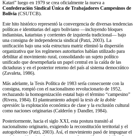
Katari” luego en 1979 se crea oficialmente la nueva a
Confederación Sindical Única de Trabajadores Campesinos de
Bolivia
(CSUTCB).
Este hito histórico representó la convergencia de diversas tendencias
políticas e identitarias del agro boliviano —incluyendo bloques
indianistas, kataristas y corrientes de izquierda tradicional— bajo
una consigna de independencia sindical (Patzi, 2003). La
unificación bajo una sola estructura matriz eliminó la dispersión
organizativa que los regímenes autoritarios habían utilizado para
debilitar al movimiento rural, consolidando un sujeto político
unificado que desempeñaría un papel central en la caída de las
dictaduras y en el posterior retorno del país al sistema democrático
(Zavaleta, 1986).
Más adelante, la Tesis Política de 1983 sería consecuente con la
consigna, rompió con el nacionalismo revolucionario de 1952,
rechazando la homogenización estatal bajo el término “campesino”
(Rivera, 1984). El planteamiento adoptó la
tesis de la doble
opresión
: la explotación económica de clase y la exclusión cultural
como naciones originarias (Calderón y Dandler, 1984).
Posteriormente, hacia el siglo XXI, esta postura transitó al
nacionalismo originario, exigiendo la reconstitución territorial y el
autogobierno (Patzi, 2003). Así, el movimiento pasó de impugnar el