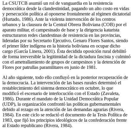
La CSUTCB asumió un rol de vanguardia en la resistencia
democrática desde la clandestinidad, pagando un alto costo en vidas
y persecución política al oponerse frontalmente al régimen dictatorial
(Hurtado, 1986). Ante la violenta intervención de los centros
urbanos y la clausura de la Central Obrera Boliviana (COB) por el
aparato militar, el campesinado de base y la dirigencia katarista
estructuraron redes clandestinas de resistencia en las provincias,
lideradas por su Secretario Ejecutivo, Genaro Flores Santos, siendo
el primer líder indígena en la historia boliviana en ocupar dicho
cargo (García Linera, 2001). Ésta decidida oposición rural debilitó
de forma irreversible la legitimidad de la dictadura fascista y culminó
con el ametrallamiento de grupos de campesinos y la detención de
Flores por patrullas paramilitares en junio de 1981.
Al año siguiente, todo ello confluyó en la posterior recuperación de
la democracia. La intervención de las bases rurales determinó el
restablecimiento del sistema democrático en octubre, lo que
modificó el escenario de interlocución con el Estado (Zavaleta,
1986). Durante el mandato de la Unidad Democrática Popular
(UDP), la organización confrontó las políticas gubernamentales
debido al rezago en la atención de las demandas agrarias (Rivera,
1984). En este ciclo se redactó el documento de la Tesis Política de
1983, que fijó los principios ideológicos de la confederación frente
al Estado republicano (Rivera, 1984).