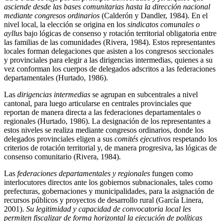
asciende desde las bases comunitarias hasta la dirección nacional
mediante congresos ordinarios
(Calderón y Dandler, 1984). En el
nivel local, la elección se origina en los
sindicatos comunales o
ayllus
bajo lógicas de consenso y rotación territorial obligatoria entre
las familias de las comunidades (Rivera, 1984). Estos representantes
locales forman delegaciones que asisten a los congresos seccionales
y provinciales para elegir a las dirigencias intermedias, quienes a su
vez conforman los cuerpos de delegados adscritos a las federaciones
departamentales (Hurtado, 1986).
Las
dirigencias intermedias
se agrupan en subcentrales a nivel
cantonal, para luego articularse en centrales provinciales que
reportan de manera directa a las federaciones departamentales o
regionales (Hurtado, 1986). La designación de los representantes a
estos niveles se realiza mediante congresos ordinarios, donde los
delegados provinciales eligen a sus
comités ejecutivos
respetando los
criterios de rotación territorial y, de manera progresiva, las lógicas de
consenso comunitario (Rivera, 1984).
Las
federaciones departamentales y regionales
fungen como
interlocutores directos ante los gobiernos subnacionales, tales como
prefecturas, gobernaciones y municipalidades, para la asignación de
recursos públicos y proyectos de desarrollo rural (García Linera,
2001).
Su legitimidad y capacidad de convocatoria local les
permiten fiscalizar de forma horizontal la ejecución de políticas