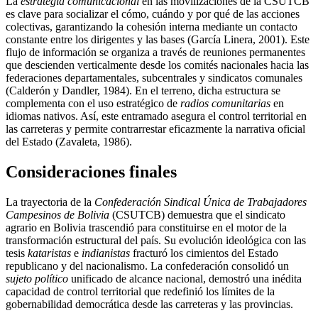
La
estrategia comunicacional
en las movilizaciones de la CSUTCB
es clave para socializar el cómo, cuándo y por qué de las acciones
colectivas, garantizando la cohesión interna mediante un contacto
constante entre los dirigentes y las bases (García Linera, 2001). Este
flujo de información se organiza a través de reuniones permanentes
que descienden verticalmente desde los comités nacionales hacia las
federaciones departamentales, subcentrales y sindicatos comunales
(Calderón y Dandler, 1984). En el terreno, dicha estructura se
complementa con el uso estratégico de
radios comunitarias
en
idiomas nativos. Así, este entramado asegura el control territorial en
las carreteras y permite contrarrestar eficazmente la narrativa oficial
del Estado (Zavaleta, 1986).
Consideraciones finales
La trayectoria de la
Confederación Sindical Única de Trabajadores
Campesinos de Bolivia
(CSUTCB) demuestra que el sindicato
agrario en Bolivia trascendió para constituirse en el motor de la
transformación estructural del país. Su evolución ideológica con las
tesis
kataristas
e
indianistas
fracturó los cimientos del Estado
republicano y del nacionalismo. La confederación consolidó un
sujeto político
unificado de alcance nacional, demostró una inédita
capacidad de control territorial que redefinió los límites de la
gobernabilidad democrática desde las carreteras y las provincias.