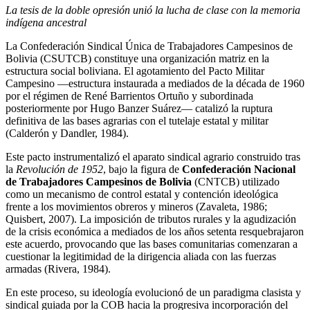
La tesis de la doble opresión unió la lucha de clase con la memoria
indígena ancestral
La Confederación Sindical Única de Trabajadores Campesinos de
Bolivia (CSUTCB) constituye una organización matriz en la
estructura social boliviana. El agotamiento del Pacto Militar
Campesino —estructura instaurada a mediados de la década de 1960
por el régimen de René Barrientos Ortuño y subordinada
posteriormente por Hugo Banzer Suárez— catalizó la ruptura
definitiva de las bases agrarias con el tutelaje estatal y militar
(Calderón y Dandler, 1984).
Este pacto instrumentalizó el aparato sindical agrario construido tras
la
Revolución de 1952
, bajo la figura de
Confederación Nacional
de Trabajadores Campesinos de Bolivia
(CNTCB) utilizado
como un mecanismo de control estatal y contención ideológica
frente a los movimientos obreros y mineros (Zavaleta, 1986;
Quisbert, 2007). La imposición de tributos rurales y la agudización
de la crisis económica a mediados de los años setenta resquebrajaron
este acuerdo, provocando que las bases comunitarias comenzaran a
cuestionar la legitimidad de la dirigencia aliada con las fuerzas
armadas (Rivera, 1984).
En este proceso, su ideología evolucionó de un paradigma clasista y
sindical guiada por la COB hacia la progresiva incorporación del