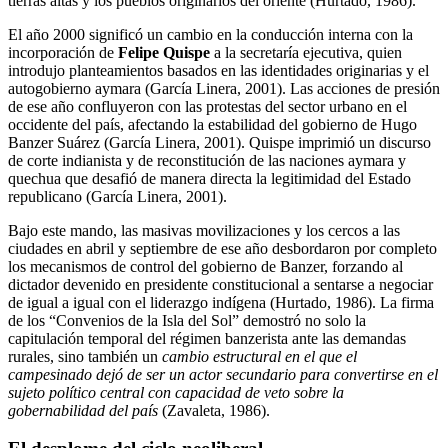
tierras altas y los pueblos originarios del oriente (Hurtado, 1986).
El año 2000 significó un cambio en la conducción interna con la
incorporación de
Felipe Quispe
a la secretaría ejecutiva, quien
introdujo planteamientos basados en las identidades originarias y el
autogobierno aymara (García Linera, 2001). Las acciones de presión
de ese año confluyeron con las protestas del sector urbano en el
occidente del país, afectando la estabilidad del gobierno de Hugo
Banzer Suárez (García Linera, 2001). Quispe imprimió un discurso
de corte indianista y de reconstitución de las naciones aymara y
quechua que desafió de manera directa la legitimidad del Estado
republicano (García Linera, 2001).
Bajo este mando, las masivas movilizaciones y los cercos a las
ciudades en abril y septiembre de ese año desbordaron por completo
los mecanismos de control del gobierno de Banzer, forzando al
dictador devenido en presidente constitucional a sentarse a negociar
de igual a igual con el liderazgo indígena (Hurtado, 1986). La firma
de los “Convenios de la Isla del Sol” demostró no solo la
capitulación temporal del régimen banzerista ante las demandas
rurales, sino también un
cambio estructural en el que el
campesinado dejó de ser un actor secundario para convertirse en el
sujeto político central con capacidad de veto sobre la
gobernabilidad del país
(Zavaleta, 1986).