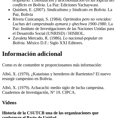
originario: Colonización y descolonización en las lógicas del
conflicto en Bolivia
. La Paz: Ediciones Yachaywasi.
Quisbert, E. (2007).
Sindicalismo y Sindicato en Bolivia
. La
Paz, Bolivia
Rivera Cusicanqui, S. (1984).
Oprimidos pero no vencidos:
Luchas del campesinado aymara y qhechwa 1900-1980
. La
Paz: Instituto de Investigaciones de las Naciones Unidas para
el Desarrollo Social (UNRISD) / HISBOL.
Zavaleta Mercado, R. (1986).
Lo nacional-popular en
Bolivia
. México D.F.: Siglo XXI Editores.
Información adicional
Como es de costumbre te proporcionamos más información:
Albó, X. (1979). ¿Kataristas y herederos de Barrientos? El nuevo
resurgir campesino en Bolivia.
Albó, X. (1979). Achacachi: medio siglo de lucha campesina.
Cuadernos de Investigación, Nº 19. CIPCA.
Videos
Historia de la CSUTCB una de las organizaciones que
conforman el Pacto de Unidad