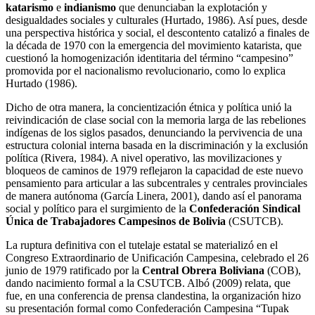
katarismo
e
indianismo
que denunciaban la explotación y
desigualdades sociales y culturales (Hurtado, 1986). Así pues, desde
una perspectiva histórica y social, el descontento catalizó a finales de
la década de 1970 con la emergencia del movimiento katarista, que
cuestionó la homogenización identitaria del término “campesino”
promovida por el nacionalismo revolucionario, como lo explica
Hurtado (1986).
Dicho de otra manera, la concientización étnica y política unió la
reivindicación de clase social con la memoria larga de las rebeliones
indígenas de los siglos pasados, denunciando la pervivencia de una
estructura colonial interna basada en la discriminación y la exclusión
política (Rivera, 1984). A nivel operativo, las movilizaciones y
bloqueos de caminos de 1979 reflejaron la capacidad de este nuevo
pensamiento para articular a las subcentrales y centrales provinciales
de manera autónoma (García Linera, 2001), dando así el panorama
social y político para el surgimiento de la
Confederación Sindical
Única de Trabajadores Campesinos de Bolivia
(CSUTCB).
La ruptura definitiva con el tutelaje estatal se materializó en el
Congreso Extraordinario de Unificación Campesina, celebrado el 26
junio de 1979 ratificado por la
Central Obrera Boliviana
(COB),
dando nacimiento formal a la CSUTCB. Albó (2009) relata, que
fue, en una conferencia de prensa clandestina, la organización hizo
su presentación formal como Confederación Campesina “Tupak