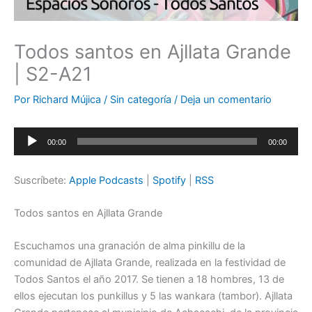
Todos santos en Ajllata Grande
| S2-A21
Por
Richard Mújica
/
Sin categoría
/
Deja un comentario
Reproductor
00:00
00:00
de
audio
Suscríbete:
Apple Podcasts
|
Spotify
|
RSS
Todos santos en Ajllata Grande
Escuchamos una granación de alma pinkillu de la
comunidad de Ajllata Grande, realizada en la festividad de
Todos Santos el año 2017. Se tienen a 18 hombres, 13 de
ellos ejecutan los punkillus y 5 las wankara (tambor). Ajllata