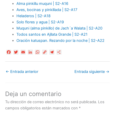
Alma pinkillu muquni | S2-A16
Aves, bocinas y pinkillada | S2-A17
Heladeros | S2-A18
Solo flores y agua | S2-A19
Muquni (alma pinkillo) de Jach´a Walata | S2-A20
Todos santos en Ajllata Grande | S2-A21
Oración katuspan. Rezando por la noche | S2-A22
F
T
E
L
W
C
T
C
a
w
m
i
h
o
e
o
c
i
a
n
a
p
l
m
e
t
i
k
t
y
e
p
←
Entrada anterior
Entrada siguiente
→
b
t
l
e
s
L
g
a
o
e
d
A
i
r
r
o
r
I
p
n
a
t
k
n
p
k
m
i
Deja un comentario
r
Tu dirección de correo electrónico no será publicada.
Los
campos obligatorios están marcados con
*