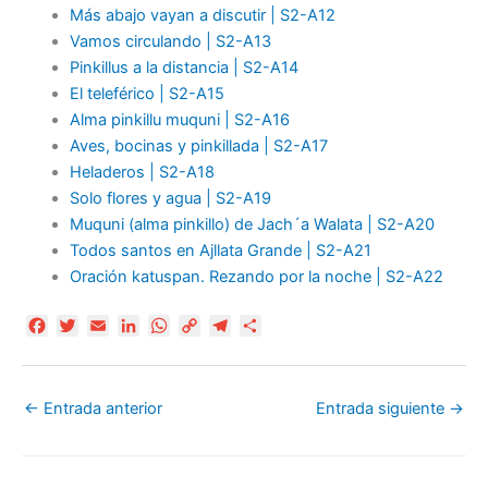
Más abajo vayan a discutir | S2-A12
Vamos circulando | S2-A13
Pinkillus a la distancia | S2-A14
El teleférico | S2-A15
Alma pinkillu muquni | S2-A16
Aves, bocinas y pinkillada | S2-A17
Heladeros | S2-A18
Solo flores y agua | S2-A19
Muquni (alma pinkillo) de Jach´a Walata | S2-A20
Todos santos en Ajllata Grande | S2-A21
Oración katuspan. Rezando por la noche | S2-A22
F
T
E
L
W
C
T
C
a
w
m
i
h
o
e
o
c
i
a
n
a
p
l
m
e
t
i
k
t
y
e
p
←
Entrada anterior
Entrada siguiente
→
b
t
l
e
s
L
g
a
o
e
d
A
i
r
r
o
r
I
p
n
a
t
k
n
p
k
m
i