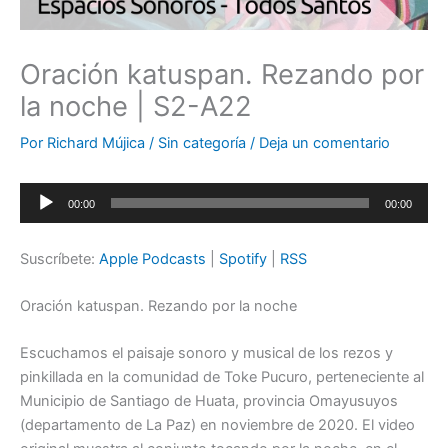
Oración katuspan. Rezando por
la noche | S2-A22
Por
Richard Mújica
/
Sin categoría
/
Deja un comentario
Reproductor
00:00
00:00
de
audio
Suscríbete:
Apple Podcasts
|
Spotify
|
RSS
Oración katuspan. Rezando por la noche
Escuchamos el paisaje sonoro y musical de los rezos y
pinkillada en la comunidad de Toke Pucuro, perteneciente al
Municipio de Santiago de Huata, provincia Omayusuyos
(departamento de La Paz) en noviembre de 2020. El video