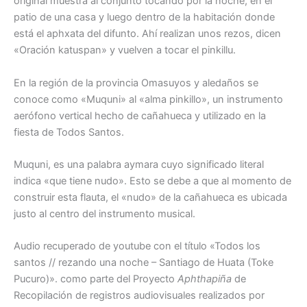
original muestra al conjunto tocando por la noche, en el
patio de una casa y luego dentro de la habitación donde
está el aphxata del difunto. Ahí realizan unos rezos, dicen
«Oración katuspan» y vuelven a tocar el pinkillu.
En la región de la provincia Omasuyos y aledaños se
conoce como «Muquni» al «alma pinkillo», un instrumento
aerófono vertical hecho de cañahueca y utilizado en la
fiesta de Todos Santos.
Muquni, es una palabra aymara cuyo significado literal
indica «que tiene nudo». Esto se debe a que al momento de
construir esta flauta, el «nudo» de la cañahueca es ubicada
justo al centro del instrumento musical.
Audio recuperado de youtube con el título «Todos los
santos // rezando una noche – Santiago de Huata (Toke
Pucuro)». como parte del Proyecto
Aphthapiña
de
Recopilación de registros audiovisuales realizados por