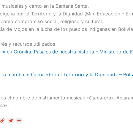
 musicales y canto en la Semana Santa.
dígena por el Territorio y la Dignidad (Min. Educación – E
 como compromiso social, religioso y cultural.
ia de Mojos en la lucha de los pueblos indígenas en Bolivia
rés y recursos utilizados
I» en Crónika. Pasajes de nuestra historia – Ministerio de
ra marcha indígena «Por el Territorio y la Dignidad» – Boliv
mos el nombre de instrumento musical: «
Camatera
«. Aclara
ca
«.
W
C
T
C
o
e
o
p
l
m