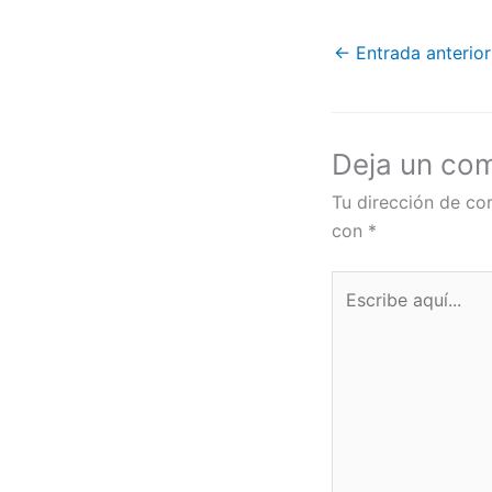
e
t
i
k
t
b
t
l
e
s
←
Entrada anterior
o
e
d
o
r
I
p
k
n
p
Deja un co
Tu dirección de cor
con
*
Escribe
aquí...