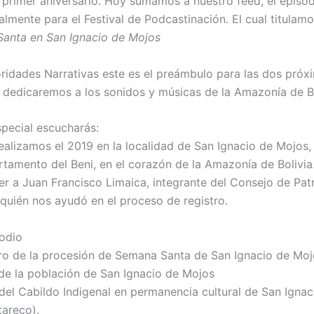
 primer aniversario. Hoy sumamos a nuestro feed, el episod
lmente para el Festival de Podcastinación. El cual titulam
 Santa en San Ignacio de Mojos
idades Narrativas este es el preámbulo para las dos próx
 dedicaremos a los sonidos y músicas de la Amazonía de Bo
special escucharás:
ealizamos el 2019 en la localidad de San Ignacio de Mojos, 
rtamento del Beni, en el corazón de la Amazonía de Bolivia
 a Juan Francisco Limaica, integrante del Consejo de Patr
 quién nos ayudó en el proceso de registro.
odio
ro de la procesión de Semana Santa de San Ignacio de Moj
de la población de San Ignacio de Mojos
del Cabildo Indigenal en permanencia cultural de San Igna
areco).