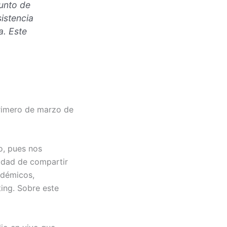
unto de
para
sistencia
aumentar
a. Este
o
disminuir
el
volumen.
primero de marzo de
o, pues nos
idad de compartir
adémicos,
ting. Sobre este