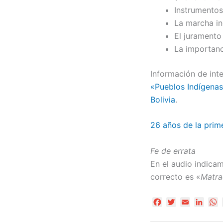
Instrumentos
La marcha in
El juramento
La importanc
Información de inte
«Pueblos Indígenas 
Bolivia
.
26 años de la prime
Fe de errata
En el audio indica
correcto es «
Matra
F
T
E
L
a
w
m
i
h
c
i
a
n
a