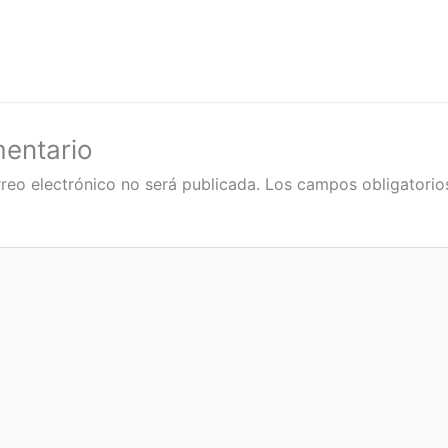
y
e
p
L
g
a
A
i
r
r
n
a
t
k
m
i
r
mentario
reo electrónico no será publicada.
Los campos obligatorio