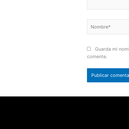
Nombre*
Guarda mi nomb
comente.