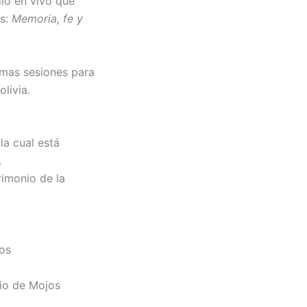
io en vivo que
os:
Memoria, fe y
imas sesiones para
livia.
la cual está
.
imonio de la
os
cio de Mojos