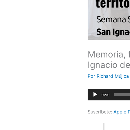
Memoria, f
Ignacio de
Por
Richard Mújic
Reproductor
00:00
de
audio
Suscríbete:
Apple 