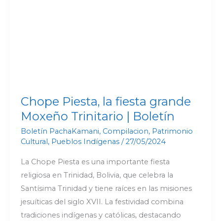
fiesta
grande
Moxeño
Trinitario
|
Boletín
Chope Piesta, la fiesta grande
Moxeño Trinitario | Boletín
Boletín PachaKamani
,
Compilacion
,
Patrimonio
Cultural
,
Pueblos Indígenas
/
27/05/2024
La Chope Piesta es una importante fiesta
religiosa en Trinidad, Bolivia, que celebra la
Santísima Trinidad y tiene raíces en las misiones
jesuíticas del siglo XVII. La festividad combina
tradiciones indígenas y católicas, destacando