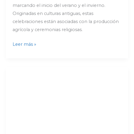
marcando el inicio del verano y el invierno.
Originadas en culturas antiguas, estas
celebraciones están asociadas con la producción
agrícola y ceremonias religiosas.
Leer más »
La
desertificación,
un
problema
global
|
Boletín