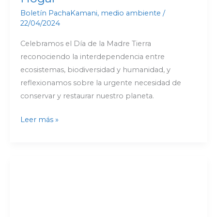
Boletín PachaKamani
,
medio ambiente
/
22/04/2024
Celebramos el Día de la Madre Tierra
reconociendo la interdependencia entre
ecosistemas, biodiversidad y humanidad, y
reflexionamos sobre la urgente necesidad de
conservar y restaurar nuestro planeta.
Leer más »
Foro:
«Ichapekene
Piesta:
Legado
Indígena