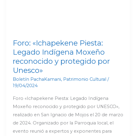
Moxeño
reconocido
y
protegido
por
Foro: «Ichapekene Piesta:
Unesco»
Legado Indígena Moxeño
reconocido y protegido por
Unesco»
Boletín PachaKamani
,
Patrimonio Cultural
/
19/04/2024
Foro «Ichapekene Piesta: Legado Indígena
Moxeño reconocido y protegido por UNESCO»,
realizado en San Ignacio de Mojos el 20 de marzo
de 2024. Organizado por la Parroquia local, el
evento reunió a expertos y exponentes para