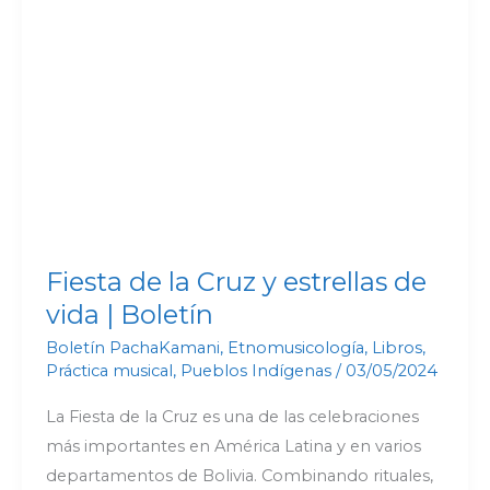
la
Cruz
y
estrellas
de
vida
|
Boletín
Fiesta de la Cruz y estrellas de
vida | Boletín
Boletín PachaKamani
,
Etnomusicología
,
Libros
,
Práctica musical
,
Pueblos Indígenas
/
03/05/2024
La Fiesta de la Cruz es una de las celebraciones
más importantes en América Latina y en varios
departamentos de Bolivia. Combinando rituales,