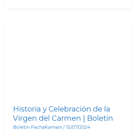
Historia
y
Celebración
de
la
Virgen
del
Carmen
|
Boletín
Historia y Celebración de la
Virgen del Carmen | Boletín
Boletín PachaKamani
/
15/07/2024