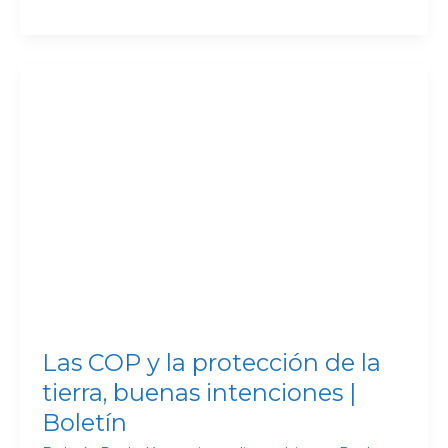
Las
COP
y
la
protección
de
la
tierra,
buenas
intenciones
|
Las COP y la protección de la
Boletín
tierra, buenas intenciones |
Boletín