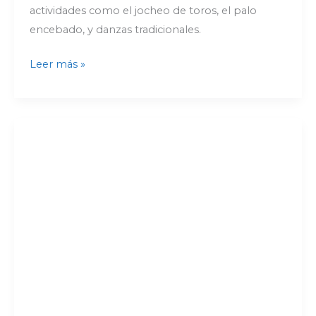
actividades como el jocheo de toros, el palo
encebado, y danzas tradicionales.
Leer más »
Valor
cultural
y
diversidad
productiva.
“2024
Año
Internacional
de
los