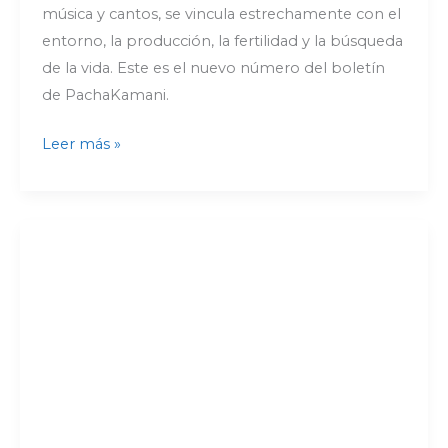
música y cantos, se vincula estrechamente con el
entorno, la producción, la fertilidad y la búsqueda
de la vida. Este es el nuevo número del boletín
de PachaKamani.
Leer más »
Celebrando
el
Día
Internacional
de
la
Danza
|