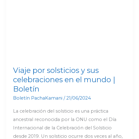
y
sus
celebraciones
en
el
mundo
|
Boletín
Viaje por solsticios y sus
celebraciones en el mundo |
Boletín
Boletín PachaKamani
/
21/06/2024
La celebración del solsticio es una práctica
ancestral reconocida por la ONU como el Día
Internacional de la Celebración del Solsticio
desde 2019. Un solsticio ocurre dos veces al año,