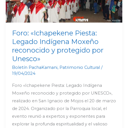
reconocido
y
protegido
por
Foro: «Ichapekene Piesta:
Unesco»
Legado Indígena Moxeño
reconocido y protegido por
Unesco»
Boletín PachaKamani
,
Patrimonio Cultural
/
19/04/2024
Foro «Ichapekene Piesta: Legado Indígena
Moxeño reconocido y protegido por UNESCO»,
realizado en San Ignacio de Mojos el 20 de marzo
de 2024. Organizado por la Parroquia local, el
evento reunió a expertos y exponentes para
explorar la profunda espiritualidad y el valioso