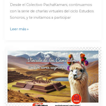
Desde el Colectivo PachaKamani, continuamos
con la serie de charlas virtuales del ciclo Estudios
Sonoros, y te invitamos a participar
Leer más »
Vínculo
espiritual
de
los
camélidos
con
los
seres
sagrados