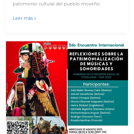
patrimonio cultural del pueblo moxeño.
Leer más »
2do
encuentro
internacional:
«Reflexiones
sobre
la
patrimonialización
de
músicas
y
sonoridades»