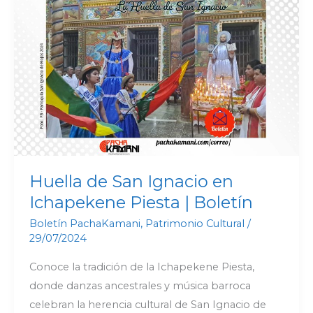
de
San
Ignacio
en
Ichapekene
Piesta
|
Boletín
Huella de San Ignacio en
Ichapekene Piesta | Boletín
Boletín PachaKamani
,
Patrimonio Cultural
/
29/07/2024
Conoce la tradición de la Ichapekene Piesta,
donde danzas ancestrales y música barroca
celebran la herencia cultural de San Ignacio de