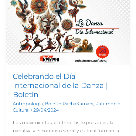
Día
Internacional
de
la
Danza
|
Boletín
Celebrando el Día
Internacional de la Danza |
Boletín
Antropología
,
Boletín PachaKamani
,
Patrimonio
Cultural
/
29/04/2024
Los movimientos, el ritmo, las expresiones, la
narrativa y el contexto social y cultural forman la