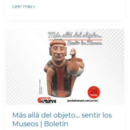
Leer más »
Más
allá
del
objeto…
sentir
los
Museos
|
Boletín
Más allá del objeto… sentir los
Museos | Boletín