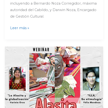
incluyendo a Bernardo Noza Corregidor, máxima
autoridad del Cabildo, y Darwin Noza, Encargado
de Gestión Cultural.
Leer más »
Alasita:
Ritualidad,
miniaturas
y
patrimonio
|
Webinar