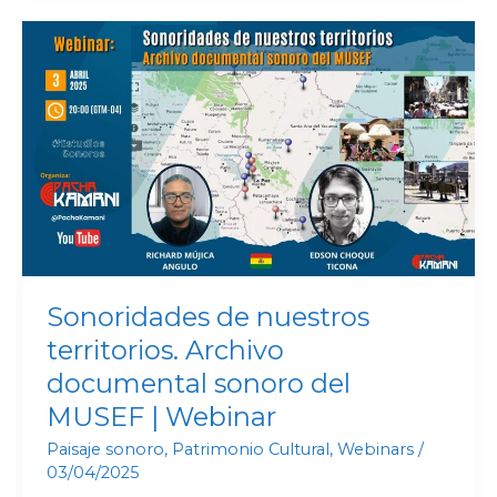
Sonoridades
de
nuestros
territorios.
Archivo
documental
sonoro
del
MUSEF
|
Sonoridades de nuestros
Webinar
territorios. Archivo
documental sonoro del
MUSEF | Webinar
Paisaje sonoro
,
Patrimonio Cultural
,
Webinars
/
03/04/2025