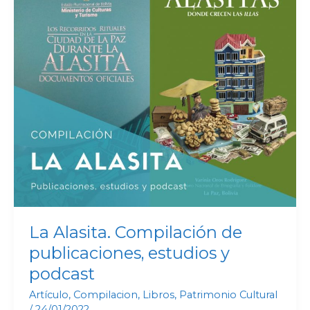
Compilación
de
publicaciones,
estudios
y
podcast
La Alasita. Compilación de
publicaciones, estudios y
podcast
Artículo
,
Compilacion
,
Libros
,
Patrimonio Cultural
/
24/01/2022