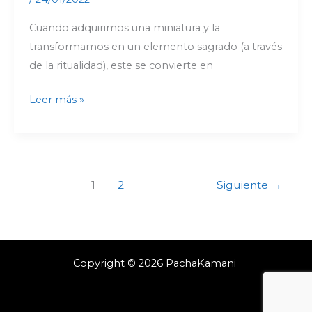
Cuando adquirimos una miniatura y la
transformamos en un elemento sagrado (a través
de la ritualidad), este se convierte en
Leer más »
1
2
Siguiente
→
Copyright © 2026 PachaKamani