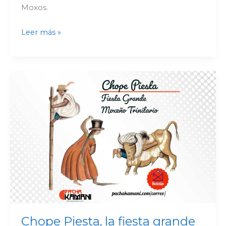
Moxos.
Leer más »
Chope
Piesta,
la
fiesta
grande
Moxeño
Trinitario
|
Boletín
Chope Piesta, la fiesta grande