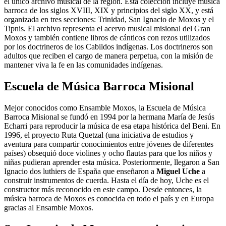
el único archivo musical de la región. Esta colección incluye música
barroca de los siglos XVIII, XIX y principios del siglo XX, y está
organizada en tres secciones: Trinidad, San Ignacio de Moxos y el
Tipnis. El archivo representa el acervo musical misional del Gran
Moxos y también contiene libros de cánticos con rezos utilizados
por los doctrineros de los Cabildos indígenas. Los doctrineros son
adultos que reciben el cargo de manera perpetua, con la misión de
mantener viva la fe en las comunidades indígenas.
Escuela de Música Barroca Misional
Mejor conocidos como Ensamble Moxos, la Escuela de Música
Barroca Misional se fundó en 1994 por la hermana María de Jesús
Echarri para reproducir la música de esa etapa histórica del Beni. En
1996, el proyecto Ruta Quetzal (una iniciativa de estudios y
aventura para compartir conocimientos entre jóvenes de diferentes
países) obsequió doce violines y ocho flautas para que los niños y
niñas pudieran aprender esta música. Posteriormente, llegaron a San
Ignacio dos luthiers de España que enseñaron a
Miguel Uche
a
construir instrumentos de cuerda. Hasta el día de hoy, Uche es el
constructor más reconocido en este campo. Desde entonces, la
música barroca de Moxos es conocida en todo el país y en Europa
gracias al Ensamble Moxos.