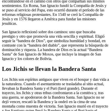
encontrándose en el camino con otros que compartían sus mismos
sentimientos. En Roma, San Ignacio fundó la Compañía de Jesús y
se puso al servicio del Papa, esto ocurrió durante el período de las
reformas religiosas protestantes. En 1540 se creó la Compañía de
Jesús y en 1576 llegaron a América para fundar las misiones
jesuíticas.
San Ignacio reflexionó sobre dos caminos: uno que buscaba
prestigio y otro que promovía una vida sencilla y espiritual. Eligió
seguir la “bandera de Dios”, que simboliza humildad y bondad, en
contraste con la “bandera del diablo”, que representa la búsqueda de
dominación y riqueza. La bandera de Dios es la actual “Bandera
Santa” de San Ignacio de Moxos, que incluye la imagen de San
Ignacio y los colores de Bolivia.
Los Jichis se llevan la Bandera Santa
Los Jichis son espíritus antiguos que viven en el bosque y dan vida a
la naturaleza. Cuando el asentamiento se trasladaba al sitio actual,
llevaban la Bandera Santa y el Puri (farol grande). Durante el
trayecto, los Jichis y otras tribus confrontaron a la comitiva y, tras
una guerra, se apoderaron de la Bandera Santa. San Ignacio no se
dejó vencer, rescató la Bandera y la ondeó en la cima de una
montaña como muestra de victoria. San Ignacio murió en el trayecto
y fue Santiago quien llevó la Bandera Santa y el Puri hasta el