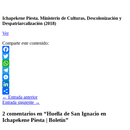
Ichapekene Piesta. Ministerio de Culturas, Descolonización y
Despatriarcalización (2018)
Ver
Comparte este contenido:
Facebook
Twitter
WhatsApp
Telegram
Messenger
LinkedIn
←
Entrada anterior
Compartir
Entrada siguiente
→
2 comentarios en “Huella de San Ignacio en
Ichapekene Piesta | Boletín”