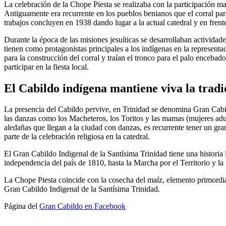
La celebración de la Chope Piesta se realizaba con la participación ma
Antiguamente era recurrente en los pueblos benianos que el corral para 
trabajos concluyen en 1938 dando lugar a la actual catedral y en frent
Durante la época de las misiones jesuíticas se desarrollaban actividades
tienen como protagonistas principales a los indígenas en la represent
para la construcción del corral y traían el tronco para el palo encebad
participar en la fiesta local.
El Cabildo indígena mantiene viva la tradi
La presencia del Cabildo pervive, en Trinidad se denomina Gran Cabildo
las danzas como los Macheteros, los Toritos y las mamas (mujeres adul
aledañas que llegan a la ciudad con danzas, es recurrente tener un gra
parte de la celebración religiosa en la catedral.
El Gran Cabildo Indigenal de la Santísima Trinidad tiene una historia 
independencia del país de 1810, hasta la Marcha por el Territorio y l
La Chope Piesta coincide con la cosecha del maíz, elemento primordial
Gran Cabildo Indigenal de la Santísima Trinidad.
Página del
Gran Cabildo en Facebook