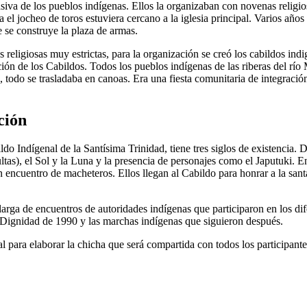
siva de los pueblos indígenas. Ellos la organizaban con novenas religios
el jocheo de toros estuviera cercano a la iglesia principal. Varios años 
e se construye la plaza de armas.
 religiosas muy estrictas, para la organización se creó los cabildos indi
ación de los Cabildos. Todos los pueblos indígenas de las riberas del r
o, todo se trasladaba en canoas. Era una fiesta comunitaria de integraci
ción
 Indígenal de la Santísima Trinidad, tiene tres siglos de existencia. De
tas), el Sol y la Luna y la presencia de personajes como el Japutuki. 
n encuentro de macheteros. Ellos llegan al Cabildo para honrar a la sant
larga de encuentros de autoridades indígenas que participaron en los dif
a Dignidad de 1990 y las marchas indígenas que siguieron después.
 para elaborar la chicha que será compartida con todos los participantes