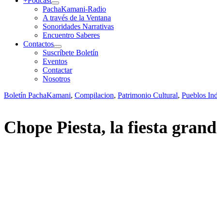
+Podcast
PachaKamani-Radio
A través de la Ventana
Sonoridades Narrativas
Encuentro Saberes
Contactos
Suscríbete Boletín
Eventos
Contactar
Nosotros
Boletín PachaKamani
,
Compilacion
,
Patrimonio Cultural
,
Pueblos In
Chope Piesta, la fiesta gran