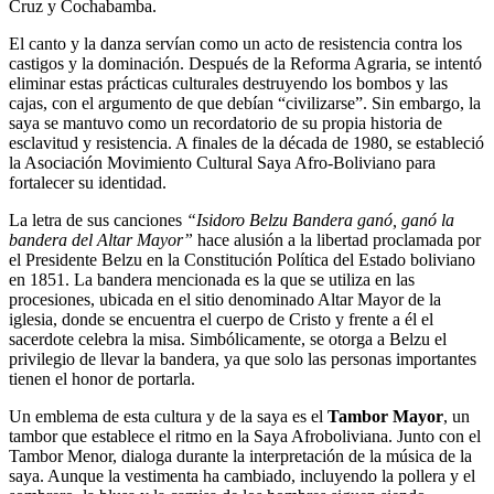
Cruz y Cochabamba.
El canto y la danza servían como un acto de resistencia contra los
castigos y la dominación. Después de la Reforma Agraria, se intentó
eliminar estas prácticas culturales destruyendo los bombos y las
cajas, con el argumento de que debían “civilizarse”. Sin embargo, la
saya se mantuvo como un recordatorio de su propia historia de
esclavitud y resistencia. A finales de la década de 1980, se estableció
la Asociación Movimiento Cultural Saya Afro-Boliviano para
fortalecer su identidad.
La letra de sus canciones
“Isidoro Belzu Bandera ganó, ganó la
bandera del Altar Mayor”
hace alusión a la libertad proclamada por
el Presidente Belzu en la Constitución Política del Estado boliviano
en 1851. La bandera mencionada es la que se utiliza en las
procesiones, ubicada en el sitio denominado Altar Mayor de la
iglesia, donde se encuentra el cuerpo de Cristo y frente a él el
sacerdote celebra la misa. Simbólicamente, se otorga a Belzu el
privilegio de llevar la bandera, ya que solo las personas importantes
tienen el honor de portarla.
Un emblema de esta cultura y de la saya es el
Tambor Mayor
, un
tambor que establece el ritmo en la Saya Afroboliviana. Junto con el
Tambor Menor, dialoga durante la interpretación de la música de la
saya. Aunque la vestimenta ha cambiado, incluyendo la pollera y el