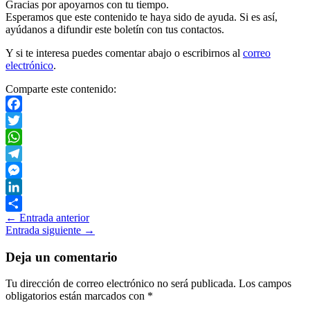
Gracias por apoyarnos con tu tiempo.
Esperamos que este contenido te haya sido de ayuda. Si es así,
ayúdanos a difundir este boletín con tus contactos.
Y si te interesa puedes comentar abajo o escribirnos al
correo
electrónico
.
Comparte este contenido:
Facebook
Twitter
WhatsApp
Telegram
Messenger
LinkedIn
←
Entrada anterior
Compartir
Entrada siguiente
→
Deja un comentario
Tu dirección de correo electrónico no será publicada.
Los campos
obligatorios están marcados con
*