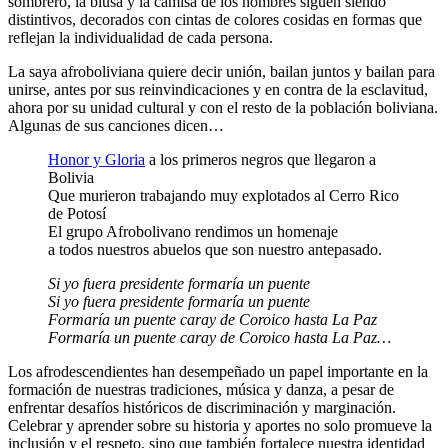
sombrero, la blusa y la camisa de los hombres siguen siendo
distintivos, decorados con cintas de colores cosidas en formas que
reflejan la individualidad de cada persona.
La saya afroboliviana quiere decir unión, bailan juntos y bailan para
unirse, antes por sus reinvindicaciones y en contra de la esclavitud,
ahora por su unidad cultural y con el resto de la población boliviana.
Algunas de sus canciones dicen…
Honor y Gloria
a los primeros negros que llegaron a
Bolivia
Que murieron trabajando muy explotados al Cerro Rico
de Potosí
El grupo Afrobolivano rendimos un homenaje
a todos nuestros abuelos que son nuestro antepasado.
Si yo fuera presidente formaría un puente
Si yo fuera presidente formaría un puente
Formaría un puente caray de Coroico hasta La Paz
Formaría un puente caray de Coroico hasta La Paz…
Los afrodescendientes han desempeñado un papel importante en la
formación de nuestras tradiciones, música y danza, a pesar de
enfrentar desafíos históricos de discriminación y marginación.
Celebrar y aprender sobre su historia y aportes no solo promueve la
inclusión y el respeto, sino que también fortalece nuestra identidad