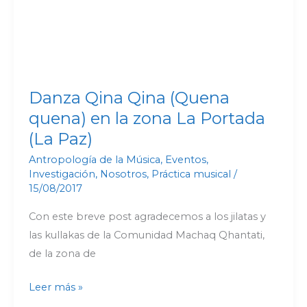
en
la
zona
La
Portada
Danza Qina Qina (Quena
(La
quena) en la zona La Portada
Paz)
(La Paz)
Antropología de la Música
,
Eventos
,
Investigación
,
Nosotros
,
Práctica musical
/
15/08/2017
Con este breve post agradecemos a los jilatas y
las kullakas de la Comunidad Machaq Qhantati,
de la zona de
Leer más »