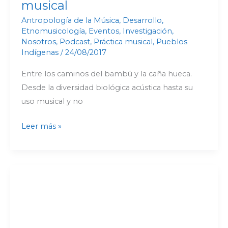
musical
Antropología de la Música
,
Desarrollo
,
Etnomusicología
,
Eventos
,
Investigación
,
Nosotros
,
Podcast
,
Práctica musical
,
Pueblos
Indígenas
/
24/08/2017
Entre los caminos del bambú y la caña hueca.
Desde la diversidad biológica acústica hasta su
uso musical y no
Leer más »
Danza
Qina
Qina
(Quena
quena)