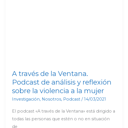
análisis
y
reflexión
sobre
la
violencia
a
la
mujer
A través de la Ventana.
Podcast de análisis y reflexión
sobre la violencia a la mujer
Investigación
,
Nosotros
,
Podcast
/
14/03/2021
El podcast «A través de la Ventana» está dirigido a
todas las personas que estén o no en situación
de