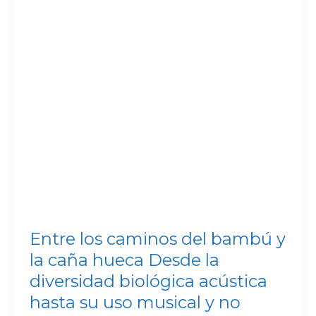
la
diversidad
biológica
acústica
hasta
su
uso
musical
y
no
musical
Entre los caminos del bambú y
la caña hueca Desde la
diversidad biológica acústica
hasta su uso musical y no