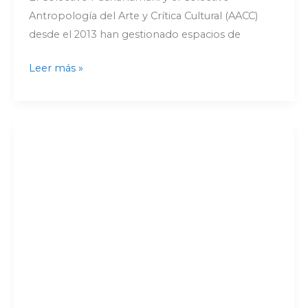
Antropología del Arte y Crítica Cultural (AACC)
desde el 2013 han gestionado espacios de
Leer más »
Entre
los
caminos
del
bambú
y
la
caña
hueca
Desde