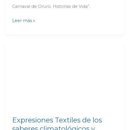
Carnaval de Oruro. Historias de Vida”.
Leer más »
Expresiones
Textiles
de
los
saberes
climatológicos
y
rituales
de
productividad
Expresiones Textiles de los
saberes climatológicos y