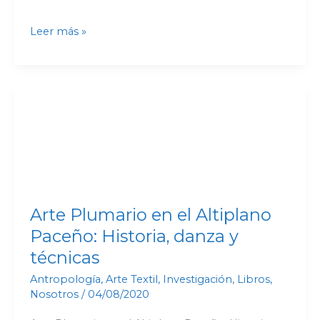
Leer más »
Arte
Plumario
en
el
Altiplano
Paceño:
Historia,
Arte Plumario en el Altiplano
danza
Paceño: Historia, danza y
y
técnicas
técnicas
Antropología
,
Arte Textil
,
Investigación
,
Libros
,
Nosotros
/
04/08/2020