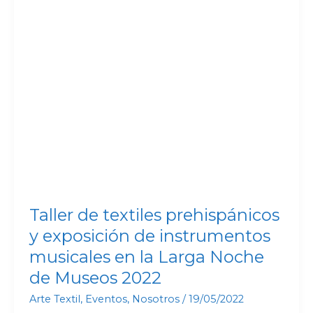
prehispánicos
y
exposición
de
instrumentos
musicales
en
la
Larga
Noche
de
Taller de textiles prehispánicos
Museos
y exposición de instrumentos
2022
musicales en la Larga Noche
de Museos 2022
Arte Textil
,
Eventos
,
Nosotros
/
19/05/2022