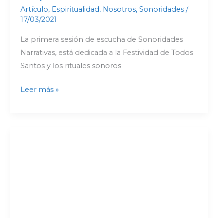
Artículo
,
Espiritualidad
,
Nosotros
,
Sonoridades
/
17/03/2021
La primera sesión de escucha de Sonoridades
Narrativas, está dedicada a la Festividad de Todos
Santos y los rituales sonoros
Leer más »
A
través
de
la
Ventana.
Podcast
de