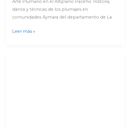
Arte Plumario en el Altiplano Paceño: Historia,
danza y técnicas de los plumajes en
comunidades Aymara del departamento de La
Leer más »
Taller
multidisciplinario
en
acústica
musical
y
sonoridades