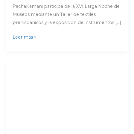
PachaKamani participa de la XVI Larga Noche de
Museos mediante un Taller de textiles
prehispánicos y la exposición de instrumentos […]
Leer más »
Músicos
del
Carnaval
de
Oruro.
Historias
de
Vida
|