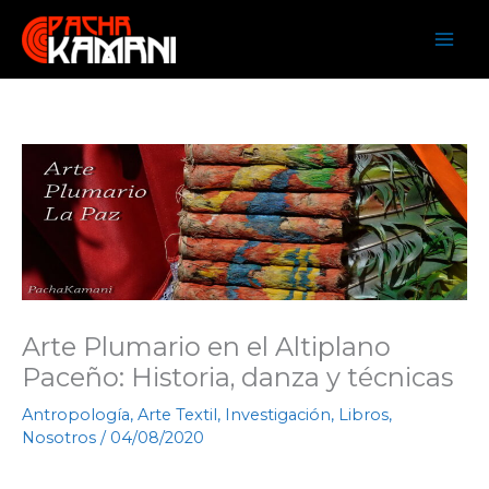
Ir
al
contenido
Facebook
Twitter
Instagram
Arte Plumario en el Altiplano
Paceño: Historia, danza y técnicas
Antropología
,
Arte Textil
,
Investigación
,
Libros
,
Nosotros
/
04/08/2020