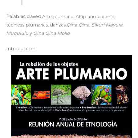
Palabras claves:
Arte plumario, Altiplano paceño,
técnicas plumarias, danzas,
Qina Qina, Sikuri Mayura,
Muqululu
y
Qina Qina Mollo
Introducción