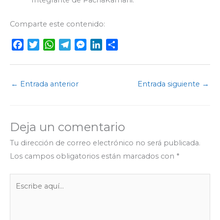
Comparte este contenido:
F
T
W
T
M
L
C
a
w
h
e
e
i
o
c
i
a
l
s
n
m
e
t
t
e
s
k
p
←
Entrada anterior
Entrada siguiente
→
b
t
s
g
e
e
a
o
e
A
r
n
d
r
o
r
p
a
g
I
t
Deja un comentario
k
p
m
e
n
i
r
r
Tu dirección de correo electrónico no será publicada.
Los campos obligatorios están marcados con
*
Escribe
aquí...