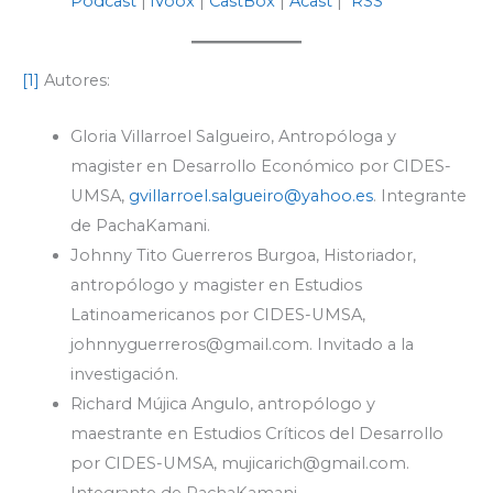
Podcast
|
iVoox
|
CastBox
|
Acast
|
RSS
[1]
Autores:
Gloria Villarroel Salgueiro, Antropóloga y
magister en Desarrollo Económico por CIDES-
UMSA,
gvillarroel.salgueiro@yahoo.es
. Integrante
de PachaKamani.
Johnny Tito Guerreros Burgoa, Historiador,
antropólogo y magister en Estudios
Latinoamericanos por CIDES-UMSA,
johnnyguerreros@gmail.com
. Invitado a la
investigación.
Richard Mújica Angulo, antropólogo y
maestrante en Estudios Críticos del Desarrollo
por CIDES-UMSA,
mujicarich@gmail.com
.
Integrante de PachaKamani.