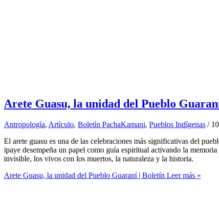
Arete Guasu, la unidad del Pueblo Guaraní
Antropología
,
Artículo
,
Boletín PachaKamani
,
Pueblos Indígenas
/
10
El arete guasu es una de las celebraciones más significativas del pueb
ipaye desempeña un papel como guía espiritual activando la memoria de
invisible, los vivos con los muertos, la naturaleza y la historia.
Arete Guasu, la unidad del Pueblo Guaraní | Boletín
Leer más »