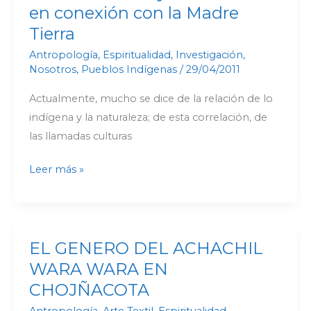
orales
en conexión con la Madre
y
Tierra
ancestrales
Antropología
,
Espiritualidad
,
Investigación
,
en
Nosotros
,
Pueblos Indígenas
/
29/04/2011
conexión
Actualmente, mucho se dice de la relación de lo
con
indígena y la naturaleza; de esta correlación, de
la
las llamadas culturas
Madre
Tierra
Leer más »
EL GENERO DEL ACHACHIL
EL
GENERO
WARA WARA EN
DEL
CHOJÑACOTA
ACHACHIL
Antropología
,
Arte Textil
,
Espiritualidad
,