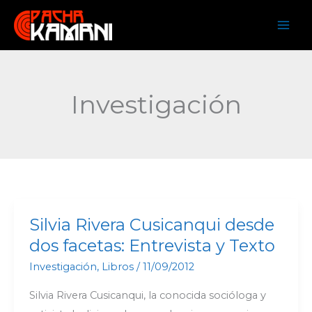
Ir
al
contenido
Investigación
Silvia Rivera Cusicanqui desde
Silvia
Rivera
dos facetas: Entrevista y Texto
Cusicanqui
Investigación
,
Libros
/
11/09/2012
desde
Silvia Rivera Cusicanqui, la conocida socióloga y
dos