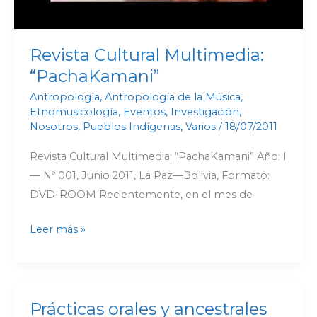
Revista Cultural Multimedia:
“PachaKamani”
Antropología
,
Antropología de la Música
,
Etnomusicología
,
Eventos
,
Investigación
,
Nosotros
,
Pueblos Indígenas
,
Varios
/
18/07/2011
Revista Cultural Multimedia: “PachaKamani” Año: I
— Nº 001, Junio 2011, La Paz—Bolivia, Formato:
DVD-ROOM Recientemente, en el mes de
Leer más »
Prácticas orales y ancestrales
Prácticas