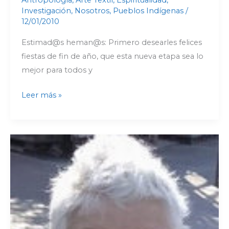
WARA
Investigación
,
Nosotros
,
Pueblos Indígenas
/
12/01/2010
WARA
EN
Estimad@s heman@s: Primero desearles felices
CHOJÑACOTA
fiestas de fin de año, que esta nueva etapa sea lo
mejor para todos y
Leer más »
Las
anotaciones
etnográficas
de
campo