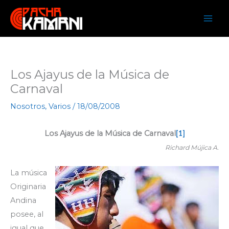
Ir
al
contenido
Los Ajayus de la Música de
Carnaval
Nosotros
,
Varios
/
18/08/2008
Los Ajayus de la Música de Carnaval
[1]
Richard Mújica A.
La música
Originaria
Andina
posee, al
igual que