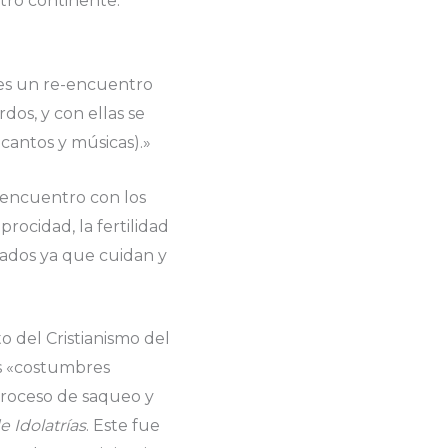
tro continente.
s es un re-encuentro
dos, y con ellas se
, cantos y músicas).»
e encuentro con los
rocidad, la fertilidad
asados ya que cuidan y
 del Cristianismo del
as «costumbres
proceso de saqueo y
e Idolatrías
. Este fue