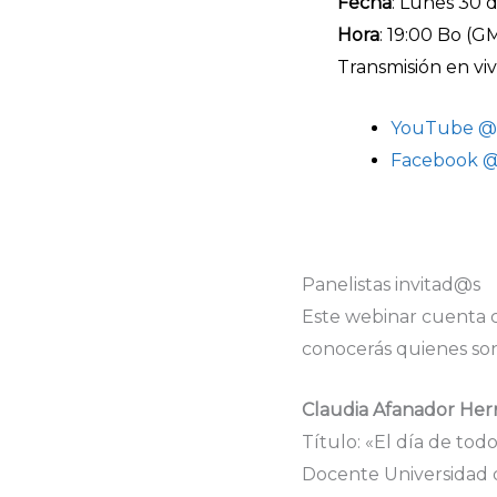
Fecha
: Lunes 30 
Hora
: 19:00 Bo (G
Transmisión en viv
YouTube @
Facebook 
Panelistas invitad@s
Este webinar cuenta co
conocerás quienes son 
Claudia Afanador He
Título: «El día de tod
Docente Universidad 