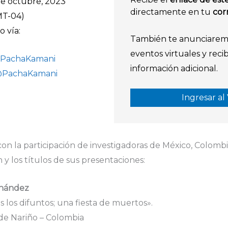
de octubre, 2023
directamente en tu
cor
MT-04)
o vía:
También te anunciarem
eventos virtuales y recib
PachaKamani
información adicional.
@PachaKamani
Ingresar al
n la participación de investigadoras de México, Colombia
y los títulos de sus presentaciones:
rnández
os los difuntos; una fiesta de muertos».
de Nariño – Colombia