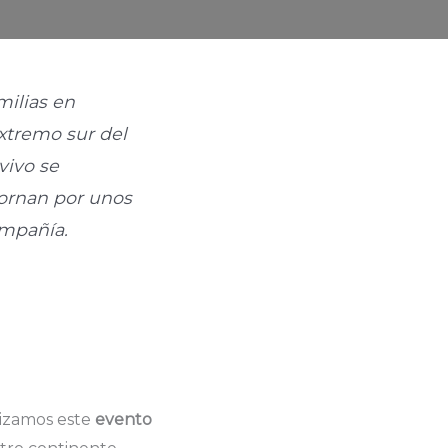
milias en
extremo sur del
vivo se
tornan por unos
ompañía.
nizamos este
evento