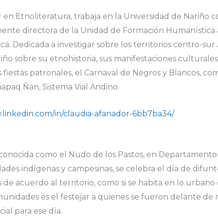
 en Etnoliteratura, trabaja en la Universidad de Nariño
mente directora de la Unidad de Formación Humanística a
a. Dedicada a investigar sobre los territorios centro-sur
o sobre su etnohistoria, sus manifestaciones culturales 
s fiestas patronales, el Carnaval de Negros y Blancos, c
apaq Ñan, Sistema Vial Andino.
.linkedin.com/in/claudia-afanador-6bb7ba34/
 conocida como el Nudo de los Pastos, en Departamento 
des indígenas y campesinas, se celebra el día de difu
de acuerdo al territorio, como si se habita en lo urbano o 
unidades es el festejar a quienes se fueron delante de m
al para ese día.