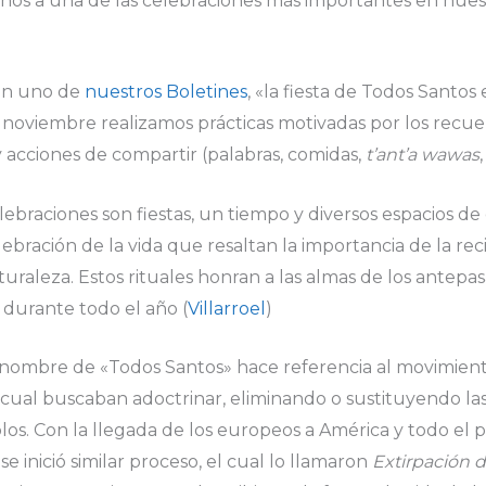
nos a una de las celebraciones más importantes en nues
n uno de
nuestros Boletines
, «la fiesta de Todos Santo
e noviembre realizamos prácticas motivadas por los recuer
y acciones de compartir (palabras, comidas,
t’ant’a wawas
elebraciones son fiestas, un tiempo y diversos espacios d
bración de la vida que resaltan la importancia de la recip
naturaleza. Estos rituales honran a las almas de los antep
durante todo el año (
Villarroel
)
 nombre de «Todos Santos» hace referencia al movimiento
lo cual buscaban adoctrinar, eliminando o sustituyendo l
os. Con la llegada de los europeos a América y todo el 
e inició similar proceso, el cual lo llamaron
Extirpación d