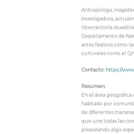
Antropóloga, magister
investigadora, actual
Vicerrectoría Académic
Departamento de Nariñ
actos festivos como la
culturales como el Qh
Contacto
:
https://www
Resumen
:
En el área geográfica
habitado por comunida
de diferentes maneras 
que une todas las com
preparando algo especi