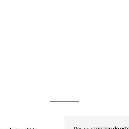
Recibe el
enlace de est