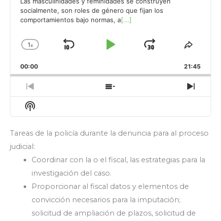
Las masculinidades y feminidades se construyen
socialmente, son roles de género que fijan los
comportamientos bajo normas, a
[...]
1
x
Saltar
Reproducir
Avanzar
Cambiar
Compar
la
este
hacia
/
00:00
velocidad
21:45
episod
atrás
Pausar
de
reproducción
Episodio
Mostrar
Siguie
anterior
la
episod
Mostrar
lista
La
de
Información
episodios
Tareas de la policía durante la denuncia para al proceso
Del
Pódcast
judicial:
Coordinar con la o el fiscal, las estrategias para la
investigación del caso.
Proporcionar al fiscal datos y elementos de
convicción necesarios para la imputación;
solicitud de ampliación de plazos, solicitud de