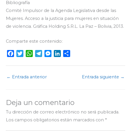
Bibliografía
Comité Impulsor de la Agenda Legislativa desde las
Mujeres. Acceso a la justicia para mujeres en situación
de violencia. Gráfica Holding S.R.L. La Paz – Bolivia, 2013.
Comparte este contenido:
F
T
W
T
M
L
C
a
w
h
e
e
i
o
c
i
a
l
s
n
m
e
t
t
e
s
k
p
←
Entrada anterior
Entrada siguiente
→
b
t
s
g
e
e
a
o
e
A
r
n
d
r
o
r
p
a
g
I
t
Deja un comentario
k
p
m
e
n
i
r
r
Tu dirección de correo electrónico no será publicada.
Los campos obligatorios están marcados con
*