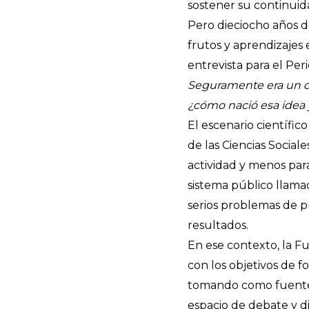
sostener su continuid
Pero dieciocho años d
frutos y aprendizajes
entrevista para el Peri
Seguramente era un des
¿cómo nació esa idea y
El escenario científic
de las Ciencias Social
actividad y menos para
sistema público llamad
serios problemas de p
resultados.
En ese contexto, la F
con los objetivos de f
tomando como fuente l
espacio de debate y d