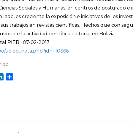
e Ciencias Sociales y Humanas, en centros de postgrado e i
 lado, es creciente la exposición e iniciativas de los inve
 sus trabajos en revistas científicas. Hechos que con segu
usión de la actividad científica editorial en Bolivia.
ital PIEB • 07-02-2017
bo/sipieb_nota.php?idn=10366
ido:
L
C
i
o
n
m
k
p
e
a
d
r
I
t
n
i