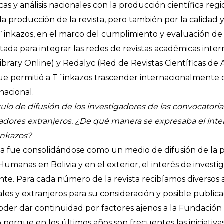
as y análisis nacionales con la producción científica regi
la producción de la revista, pero también por la calidad 
 T´inkazos, en el marco del cumplimiento y evaluación de
itada para integrar las redes de revistas académicas inte
 Library Online) y Redalyc (Red de Revistas Científicas de 
que permitió a T´inkazos trascender internacionalmente c
nacional.
culo de difusión de los investigadores de las convocatoria
adores extranjeros. ¿De qué manera se expresaba el inter
inkazos?
ta fue consolidándose como un medio de difusión de la p
 Humanas en Bolivia y en el exterior, el interés de invest
nte. Para cada número de la revista recibíamos diversos 
les y extranjeros para su consideración y posible publica
oder dar continuidad por factores ajenos a la Fundación 
orque en los últimos años son frecuentes las iniciativ