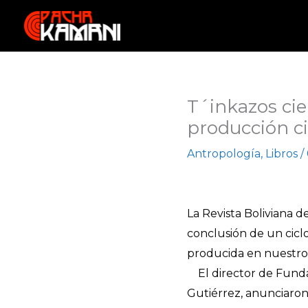
Ir
al
contenido
T´inkazos cier
producción ci
Antropología
,
Libros
/
La Revista Boliviana 
conclusión de un cicl
producida en nuestro p
El director de Funda
Gutiérrez, anunciaron