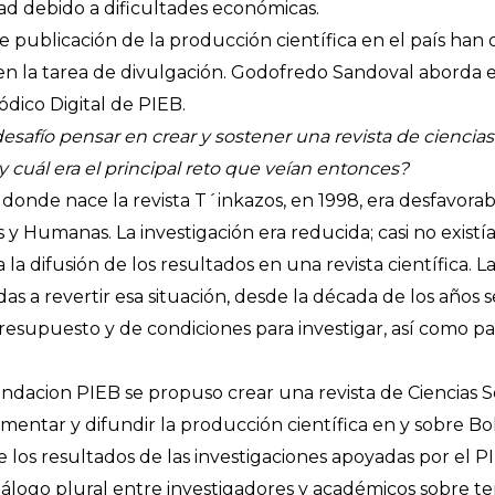
ad debido a dificultades económicas.
e publicación de la producción científica en el país ha
 en la tarea de divulgación. Godofredo Sandoval aborda e
ódico Digital de PIEB.
afío pensar en crear y sostener una revista de ciencias 
 cuál era el principal reto que veían entonces?
o donde nace la revista T´inkazos, en 1998, era desfavora
es y Humanas. La investigación era reducida; casi no existí
 la difusión de los resultados en una revista científica. L
as a revertir esa situación, desde la década de los años
resupuesto y de condiciones para investigar, así como pa
undacion PIEB se propuso crear una revista de Ciencias 
omentar y difundir la producción científica en y sobre Bol
os resultados de las investigaciones apoyadas por el 
iálogo plural entre investigadores y académicos sobre te