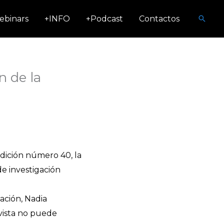
Busca
ebinars
+INFO
+Podcast
Contactos
n de la
edición número 40, la
de investigación
ación, Nadia
evista no puede