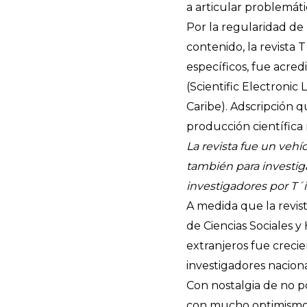
a articular problemátic
Por la regularidad de 
contenido, la revista
específicos, fue acred
(Scientific Electronic
Caribe). Adscripción 
producción científica 
La revista fue un vehí
también para investig
investigadores por T´
A medida que la revis
de Ciencias Sociales y
extranjeros fue crecie
investigadores naciona
Con nostalgia de no p
con mucho optimismo p