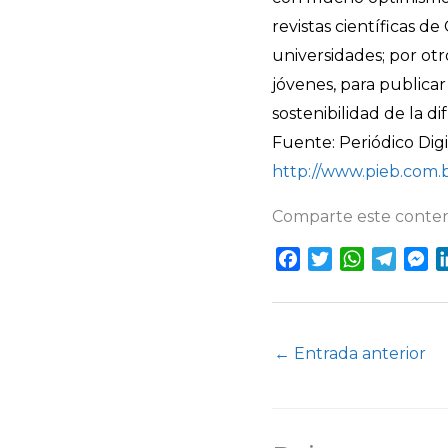
revistas científicas d
universidades; por otro
jóvenes, para publicar
sostenibilidad de la dif
Fuente: Periódico Dig
http://www.pieb.com.
Comparte este conten
F
T
W
T
M
a
w
h
e
e
c
i
a
l
s
e
t
t
e
s
←
Entrada anterior
b
t
s
g
e
o
e
A
r
n
o
r
p
a
g
k
p
m
e