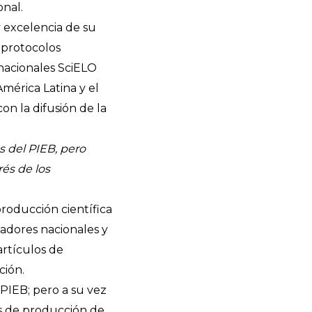
onal.
y excelencia de su
 protocolos
rnacionales SciELO
América Latina y el
on la difusión de la
s del PIEB, pero
és de los
roducción científica
igadores nacionales y
artículos de
ción.
PIEB; pero a su vez
as de producción de