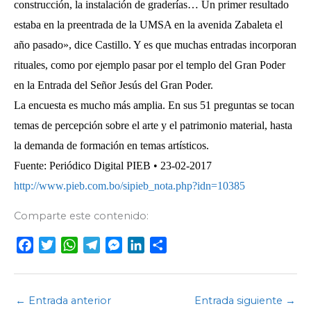
construcción, la instalación de graderías… Un primer resultado
estaba en la preentrada de la UMSA en la avenida Zabaleta el
año pasado», dice Castillo. Y es que muchas entradas incorporan
rituales, como por ejemplo pasar por el templo del Gran Poder
en la Entrada del Señor Jesús del Gran Poder.
La encuesta es mucho más amplia. En sus 51 preguntas se tocan
temas de percepción sobre el arte y el patrimonio material, hasta
la demanda de formación en temas artísticos.
Fuente: Periódico Digital PIEB • 23-02-2017
http://www.pieb.com.bo/sipieb_nota.php?idn=10385
Comparte este contenido:
F
T
W
T
M
L
C
a
w
h
e
e
i
o
c
i
a
l
s
n
m
e
t
t
e
s
k
p
←
Entrada anterior
Entrada siguiente
→