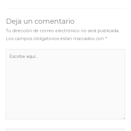
b
t
s
g
e
e
a
o
e
A
r
n
d
r
o
r
p
a
g
I
t
Deja un comentario
k
p
m
e
n
i
r
r
Tu dirección de correo electrónico no será publicada.
Los campos obligatorios están marcados con
*
Escribe
aquí...