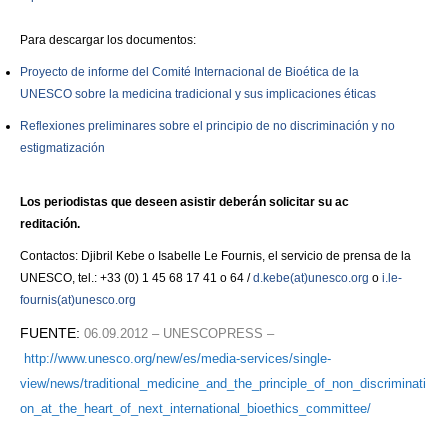
Para descargar los documentos:
Proyecto de informe del Comité Internacional de Bioética de la
UNESCO sobre la medicina tradicional y sus implicaciones éticas
Reflexiones preliminares sobre el principio de no discriminación y no
estigmatización
Los periodistas que deseen asistir deberán solicitar su ac
reditación.
Contactos: Djibril Kebe o Isabelle Le Fournis, el servicio de prensa de la
UNESCO, tel.: +33 (0) 1 45 68 17 41 o 64 /
d.kebe(at)unesco.org
o
i.le-
fournis(at)unesco.org
FUENTE:
06.09.2012 – UNESCOPRESS –
http://www.unesco.org/new/es/media-services/single-
view/news/traditional_medicine_and_the_principle_of_non_discriminati
on_at_the_heart_of_next_international_bioethics_committee/