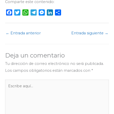
Comparte este contenido:
F
T
W
T
M
L
C
a
w
h
e
e
i
o
c
i
a
l
s
n
m
e
t
t
e
s
k
p
←
Entrada anterior
Entrada siguiente
→
b
t
s
g
e
e
a
o
e
A
r
n
d
r
o
r
p
a
g
I
t
Deja un comentario
k
p
m
e
n
i
r
r
Tu dirección de correo electrónico no será publicada.
Los campos obligatorios están marcados con
*
Escribe
aquí...