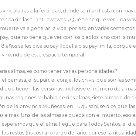
s vinculadas a la fertilidad, donde se manifiesta con may
esencia de las t´ant´awawas. ¿Qué tiene que ver una w
muerte va a generar la vida, por eso en varios contextos
upay, que no tiene que ver con los diablos, sino con la mue
u 8 años se les dice supay lloqalla o supay imilla, porque 
n viniendo de este espacio temporal.
arias almas, es como tener varias personalidades?
l qamasa, el supan, el coraje, los chivis, que son las som
ud que tienen las personas. Inclusive el número de almas
unas regiones se habla de dos almas, siete almas o de on
ón de la provincia Muñecas, en Luquisani, se dice que las
es almas. Una de las almas se queda con el muerto, eso es
peramos que el alma llegue para Todos Santos, el día 
os restos (físicos) a lo largo del año, por eso la ritualid