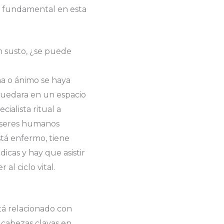
 es fundamental en esta
n susto, ¿se puede
ma o ánimo se haya
 quedara en un espacio
ialista ritual a
s seres humanos
stá enfermo, tiene
dicas y hay que asistir
 al ciclo vital.
stá relacionado con
 cabezas clavas en