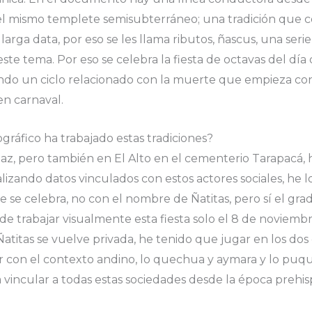
 el mismo templete semisubterráneo; una tradición que
arga data, por eso se les llama ributos, ñascus, una ser
ste tema. Por eso se celebra la fiesta de octavas del día
iando un ciclo relacionado con la muerte que empieza co
en carnaval.
ráfico ha trabajado estas tradiciones?
az, pero también en El Alto en el cementerio Tarapacá, 
lizando datos vinculados con estos actores sociales, he 
e se celebra, no con el nombre de Ñatitas, pero sí el gr
de trabajar visualmente esta fiesta solo el 8 de noviemb
atitas se vuelve privada, he tenido que jugar en los dos 
r con el contexto andino, lo quechua y aymara y lo puqui
vincular a todas estas sociedades desde la época prehisp