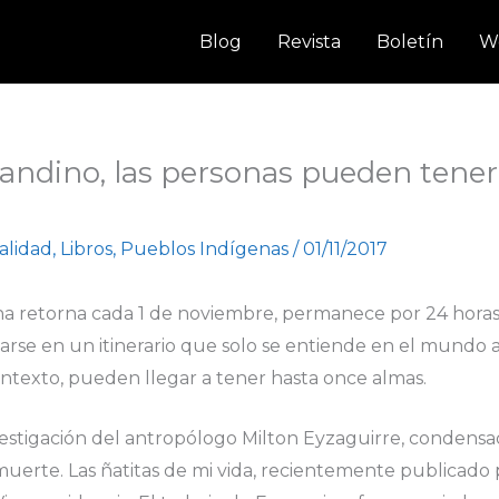
Blog
Revista
Boletín
W
andino, las personas pueden tene
ualidad
,
Libros
,
Pueblos Indígenas
/
01/11/2017
a retorna cada 1 de noviembre, permanece por 24 horas e
rse en un itinerario que solo se entiende en el mundo 
ntexto, pueden llegar a tener hasta once almas.
nvestigación del antropólogo Milton Eyzaguirre, condensa
muerte. Las ñatitas de mi vida, recientemente publicado 