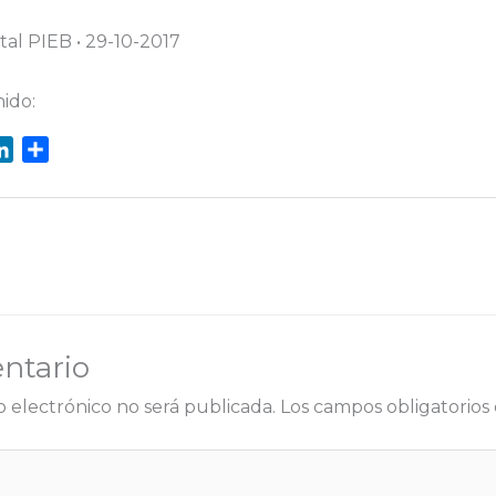
tal PIEB • 29-10-2017
ido:
L
C
i
o
n
m
k
p
e
a
d
r
I
t
n
i
ntario
r
o electrónico no será publicada.
Los campos obligatorio