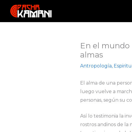
Ir
al
contenido
En el mundo 
almas
Antropología
,
Espirit
El alma de una person
luego vuelve a marcha
personas, según su co
Así lo testimonia la i
rostros andinos de la 