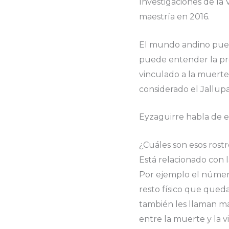
Investigaciones de la
maestría en 2016.
El mundo andino puede
puede entender la pre
vinculado a la muert
considerado el Jallup
Eyzaguirre habla de es
¿Cuáles son esos rost
Está relacionado con l
Por ejemplo el número
resto físico que qued
también les llaman mal
entre la muerte y la v