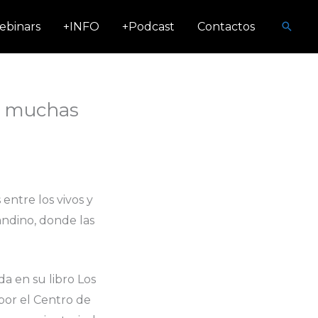
Busca
ebinars
+INFO
+Podcast
Contactos
r muchas
ntre los vivos y
andino, donde las
da en su libro Los
por el Centro de