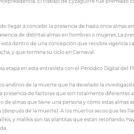
 Vicepresidencia. El trabajo de Eyzaguirre fue premiado 
 llegar a concebir la presencia de hasta once almas en
sencia de distintas almas en hombres o mujeres. La pre
e está dentro de una concepción que recobra vigencia c
acha, y que termina su ciclo en Carnaval.
a etapa en esta entrevista con el Periódico Digital del 
ros andinos de la muerte que ha develado la investigació
a presencia de factores que son totalmente diferentes a l
 de almas que tiene una persona y cómo estas almas se
a (después de la muerte). A los muertos secos que les l
lkis, y mallkis son las plantitas que están retoñando, ha
ida.