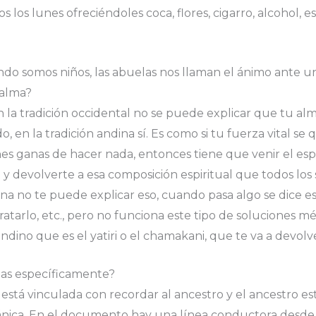
dos los lunes ofreciéndoles coca, flores, cigarro, alcohol,
do somos niños, las abuelas nos llaman el ánimo ante u
 alma?
n la tradición occidental no se puede explicar que tu al
 en la tradición andina sí. Es como si tu fuerza vital se
s ganas de hacer nada, entonces tiene que venir el espec
 y devolverte a esa composición espiritual que todos lo
na no te puede explicar eso, cuando pasa algo se dice e
ratarlo, etc., pero no funciona este tipo de soluciones mé
ndino que es el yatiri o el chamakani, que te va a devolver
itas específicamente?
as está vinculada con recordar al ancestro y el ancestro e
ánica. En el documento hay una línea conductora desde