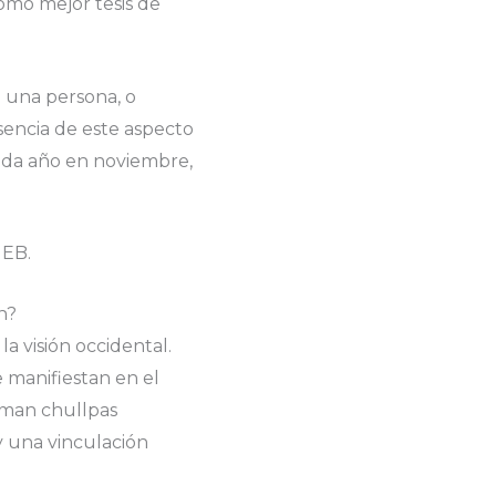
como mejor tesis de
 una persona, o
sencia de este aspecto
ada año en noviembre,
PIEB.
n?
a visión occidental.
 manifiestan en el
laman chullpas
y una vinculación