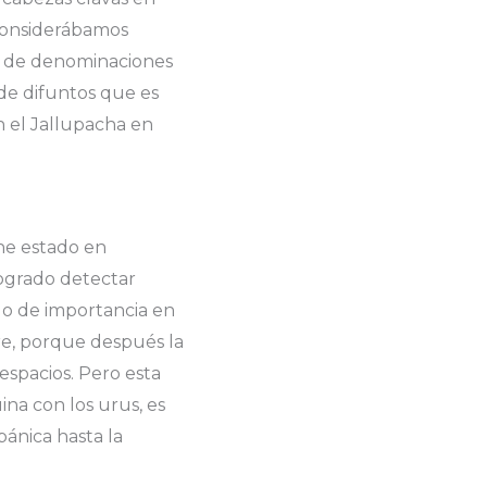
 considerábamos
ie de denominaciones
 de difuntos que es
n el Jallupacha en
he estado en
logrado detectar
ado de importancia en
re, porque después la
espacios. Pero esta
na con los urus, es
ánica hasta la