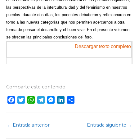
las perspectivas de la interculturalidad y del feminismo en nuestros
pueblos. durante dos días, los ponentes debatieron y reflexionaron en
torno a las nuevas categorías que nos permiten acercarnos a otra
forma de pensar el desarrollo y el buen vivir. En el presente volumen
se ofrecen las principales conclusiones del foro.
Descargar texto completo
Comparte este contenido:
F
T
W
T
M
L
C
a
w
h
e
e
i
o
c
i
a
l
s
n
m
e
t
t
e
s
k
p
←
Entrada anterior
Entrada siguiente
→
b
t
s
g
e
e
a
o
e
A
r
n
d
r