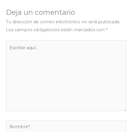
o
r
p
a
g
I
t
Deja un comentario
k
p
m
e
n
i
r
r
Tu dirección de correo electrónico no será publicada.
Los campos obligatorios están marcados con
*
Escribe
aquí...
Nombre*