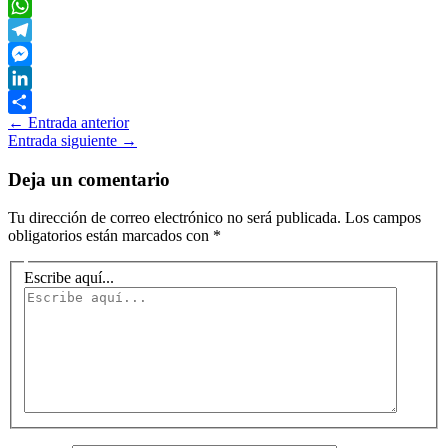
Twitter
WhatsApp
Telegram
Messenger
LinkedIn
←
Entrada anterior
Compartir
Entrada siguiente
→
Deja un comentario
Tu dirección de correo electrónico no será publicada.
Los campos
obligatorios están marcados con
*
Escribe aquí...