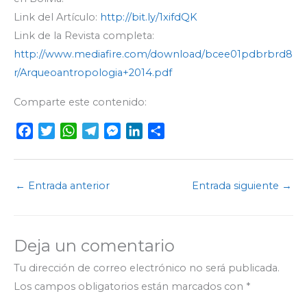
Link del Artículo:
http://bit.ly/1xifdQK
Link de la Revista completa:
http://www.mediafire.com/download/bcee01pdbrbrd8
r/Arqueoantropologia+2014.pdf
Comparte este contenido:
F
T
W
T
M
L
C
a
w
h
e
e
i
o
c
i
a
l
s
n
m
e
t
t
e
s
k
p
←
Entrada anterior
Entrada siguiente
→
b
t
s
g
e
e
a
o
e
A
r
n
d
r
o
r
p
a
g
I
t
Deja un comentario
k
p
m
e
n
i
r
r
Tu dirección de correo electrónico no será publicada.
Los campos obligatorios están marcados con
*