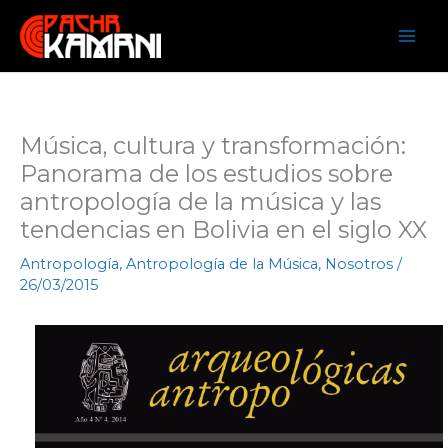
Ir
al
contenido
Música, cultura y transformación:
Panorama de los estudios sobre
antropología de la música y las
tendencias en Bolivia en el siglo XX
Antropología
,
Antropología de la Música
,
Nosotros
/
26/03/2015