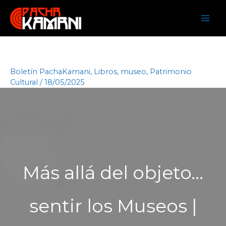
Ir
al
contenido
Boletín PachaKamani
,
Libros
,
museo
,
Patrimonio
Cultural
/
18/05/2025
Más allá del objeto…
sentir los Museos |