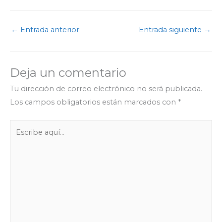
a
w
h
e
e
i
o
c
i
a
l
s
n
m
e
t
t
e
s
k
p
←
Entrada anterior
Entrada siguiente
→
b
t
s
g
e
e
a
o
e
A
r
n
d
r
o
r
p
a
g
I
t
Deja un comentario
k
p
m
e
n
i
r
r
Tu dirección de correo electrónico no será publicada.
Los campos obligatorios están marcados con
*
Escribe
aquí...