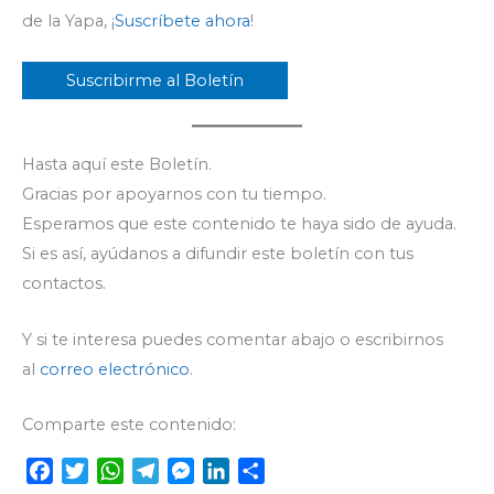
de la Yapa, ¡
Suscríbete ahora
!
Suscribirme al Boletín
Hasta aquí este Boletín.
Gracias por apoyarnos con tu tiempo.
Esperamos que este contenido te haya sido de ayuda.
Si es así, ayúdanos a difundir este boletín con tus
contactos.
Y si te interesa puedes comentar abajo o escribirnos
al
correo electrónico
.
Comparte este contenido:
F
T
W
T
M
L
C