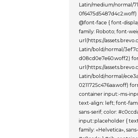
Latin/medium/normal/7
0f6475d5487d4c2.woff) 
@font-face { font-display
family: Roboto; font-weig
url(https://assets.brevo
Latin/bold/normal/3ef7
d08cd0e7e60.woff2) for
url(https://assets.brevo
Latin/bold/normal/ece
0211725c476aa.woff) form
container input:-ms-inp
text-align: left; font-fam
sans-serif; color: #c0ccd
input::placeholder { text-
family: «Helvetica», sans-s