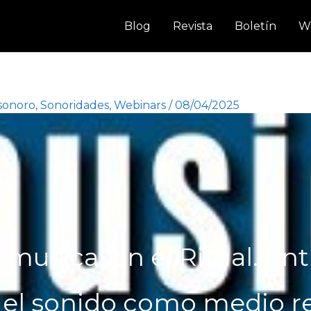
Blog
Revista
Boletín
W
 sonoro
,
Sonoridades
,
Webinars
/
08/04/2025
musical en el Ritual. Ent
y el sonido como medio r