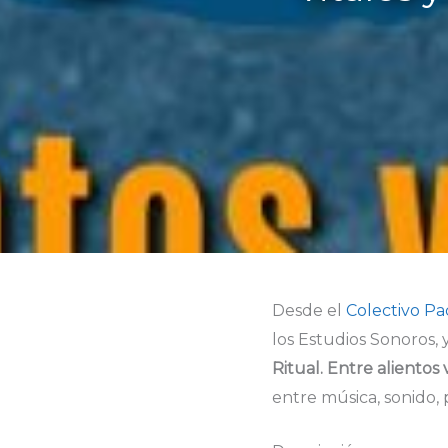
Desde el
Colectivo P
los Estudios Sonoros, 
Ritual. Entre alientos
entre música, sonido, 