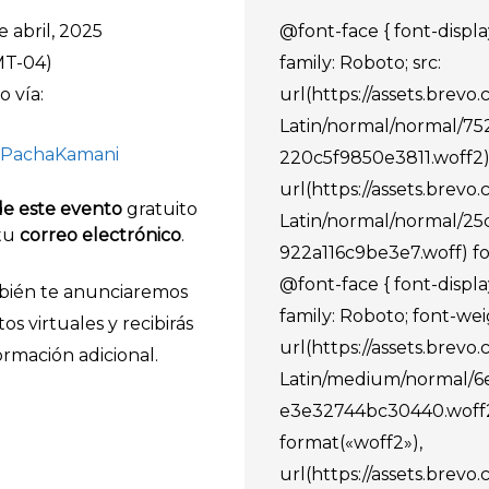
 abril, 2025
@font-face { font-display
MT-04)
family: Roboto; src:
o vía:
url(https://assets.brevo
Latin/normal/normal/7
PachaKamani
220c5f9850e3811.woff2)
url(https://assets.brevo
de este evento
gratuito
Latin/normal/normal/2
tu
correo electrónico
.
922a116c9be3e7.woff) fo
@font-face { font-display
ambién te anunciaremos
family: Roboto; font-weig
s virtuales y recibirás
url(https://assets.brevo
ormación adicional.
Latin/medium/normal/6
e3e32744bc30440.woff
format(«woff2»),
url(https://assets.brevo