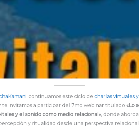
achaKamani
, continuamos este ciclo de
charlas virtuales 
y te invitamos a participar del 7mo webinar titulado
«Lo 
 vitales y el sonido como medio relacional»
, donde aborda
percepción y ritualidad desde una perspectiva relacional 