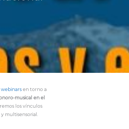
y webinars
en torno a
sonoro-musical en el
remos los vínculos
y multisensorial.