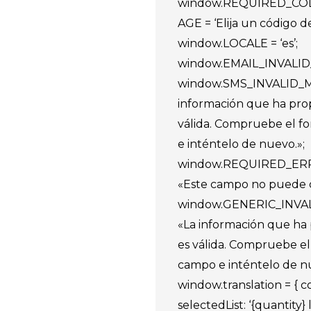
window.REQUIRED_C
AGE = ‘Elija un código de
window.LOCALE = ‘es’;
window.EMAIL_INVALI
window.SMS_INVALID_M
información que ha pro
válida. Compruebe el f
e inténtelo de nuevo.»;
window.REQUIRED_ER
«Este campo no puede q
window.GENERIC_INVA
«La información que ha
es válida. Compruebe el
campo e inténtelo de nu
window.translation = { 
selectedList: ‘{quantity} 