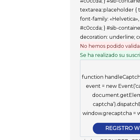
#c0ccda; } #sib-containe
textarea::placeholder { te
font-family: «Helvetica», 
#c0ccda; } #sib-container
decoration: underline; c
No hemos podido validar
Se ha realizado su suscr
function handleCaptch
event = new Event(‘c
document.getEleme
captcha’).dispatch
window.grecaptcha = wi
REGISTRO W