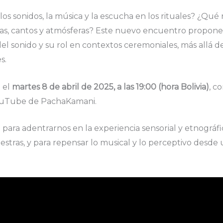
s sonidos, la música y la escucha en los rituales? ¿Qué
s, cantos y atmósferas? Este nuevo encuentro propone r
el sonido y su rol en contextos ceremoniales, más allá de
s.
á el
martes 8 de abril de 2025, a las 19:00 (hora Bolivia)
, c
YouTube de PachaKamani.
ara adentrarnos en la experiencia sensorial y etnográfic
estras, y para repensar lo musical y lo perceptivo desde