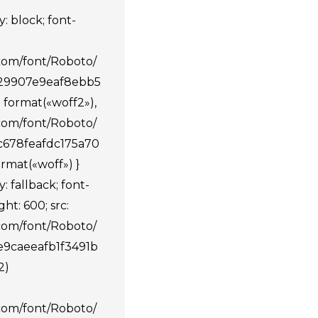
: block; font-
.com/font/Roboto/
529907e9eaf8ebb5
 format(«woff2»),
.com/font/Roboto/
5c678feafdc175a70
rmat(«woff») }
: fallback; font-
ht: 600; src:
.com/font/Roboto/
e9caeeafb1f3491b
2)
.com/font/Roboto/