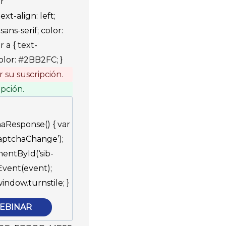
r
xt-align: left;
sans-serif; color:
 a { text-
olor: #2BB2FC; }
 su suscripción.
ipción.
aResponse() { var
aptchaChange’);
ntById(‘sib-
Event(event);
ndow.turnstile; }
EBINAR