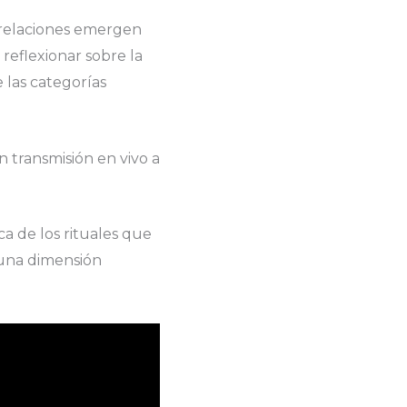
 relaciones emergen
eflexionar sobre la
 las categorías
on transmisión en vivo a
a de los rituales que
 una dimensión