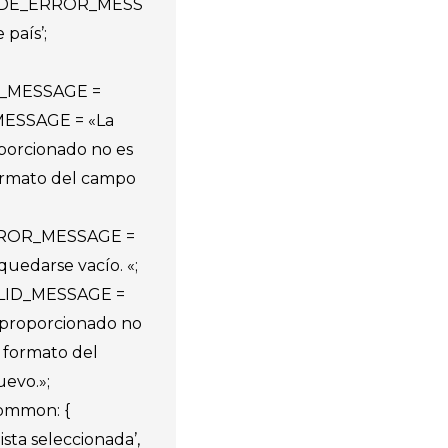
ODE_ERROR_MESS
 país’;
D_MESSAGE =
ESSAGE = «La
porcionado no es
ormato del campo
ROR_MESSAGE =
uedarse vacío. «;
LID_MESSAGE =
 proporcionado no
 formato del
evo.»;
common: {
lista seleccionada’,