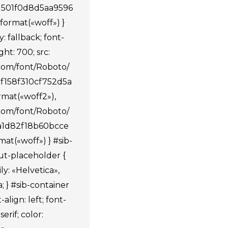
1501f0d8d5aa9596
format(«woff») }
: fallback; font-
ht: 700; src:
.com/font/Roboto/
cf158f310cf752d5a
mat(«woff2»),
.com/font/Roboto/
3a1d82f18b60bcce
at(«woff») } #sib-
ut-placeholder {
ily: «Helvetica»,
a; } #sib-container
align: left; font-
erif; color: