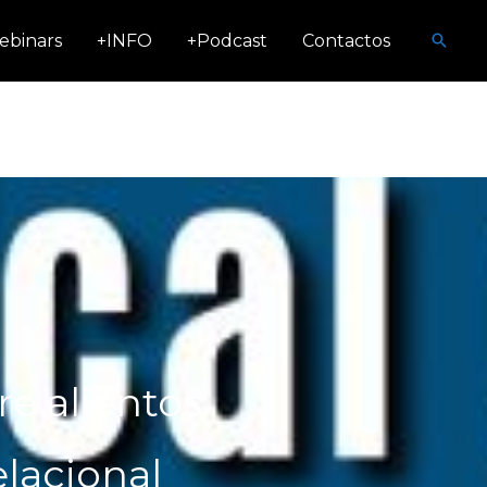
Busca
ebinars
+INFO
+Podcast
Contactos
re alientos
elacional