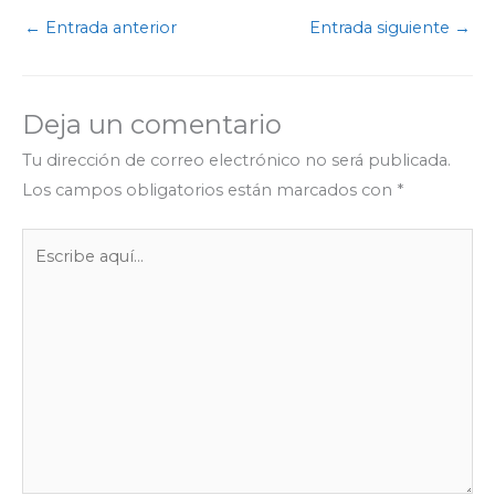
e
t
t
e
s
k
p
←
Entrada anterior
Entrada siguiente
→
b
t
s
g
e
e
a
o
e
A
r
n
d
r
o
r
p
a
g
I
t
Deja un comentario
k
p
m
e
n
i
r
r
Tu dirección de correo electrónico no será publicada.
Los campos obligatorios están marcados con
*
Escribe
aquí...