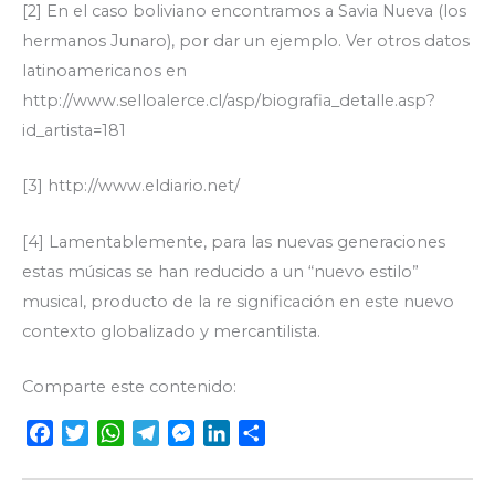
[2] En el caso boliviano encontramos a Savia Nueva (los
hermanos Junaro), por dar un ejemplo. Ver otros datos
latinoamericanos en
http://www.selloalerce.cl/asp/biografia_detalle.asp?
id_artista=181
[3] http://www.eldiario.net/
[4] Lamentablemente, para las nuevas generaciones
estas músicas se han reducido a un “nuevo estilo”
musical, producto de la re significación en este nuevo
contexto globalizado y mercantilista.
Comparte este contenido:
F
T
W
T
M
L
C
a
w
h
e
e
i
o
c
i
a
l
s
n
m