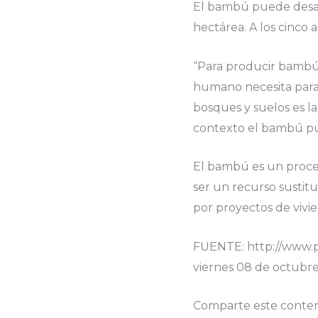
El bambú puede desarr
hectárea. A los cinco a
“Para producir bambú,
humano necesita para 
bosques y suelos es la
contexto el bambú pu
El bambú es un proces
ser un recurso sustit
por proyectos de vivie
FUENTE: http://www.
viernes 08 de octubr
Comparte este conten