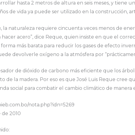
ollar hasta 2 metros de altura en seis meses, y tiene u
ños de vida ya puede ser utilizado en la construcción, art
 la naturaleza requiere cincuenta veces menos de energ
hacer acero”, dice Reque, quien insiste en que el corre
 forma más barata para reducir los gases de efecto inver
ede devolverle oxígeno a la atmósfera por “prácticame
ador de dióxido de carbono más eficiente que los árbole
uto de la madera. Por eso es que José Luis Reque cree
nda social para combatir el cambio climático de manera e
pieb.com.bo/nota.php?idn=5269
e de 2010
ido: