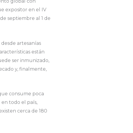
ento global con
e expositor en el IV
 de septiembre al 1 de
 desde artesanías
racterísticas están
puede ser inmunizado,
ecado y, finalmente,
r que consume poca
en todo el país,
existen cerca de 180