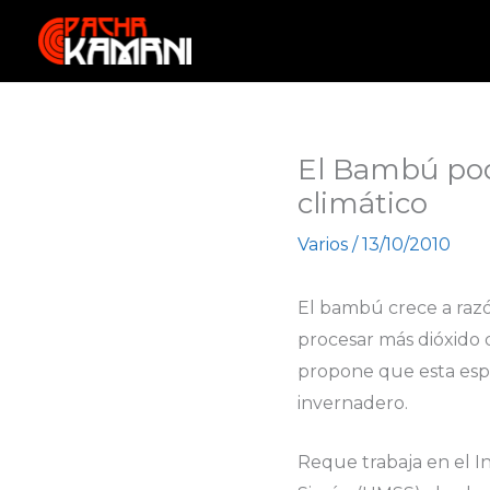
Ir
al
contenido
El Bambú podr
climático
Varios
/
13/10/2010
El bambú crece a razó
procesar más dióxido 
propone que esta espe
invernadero.
Reque trabaja en el I