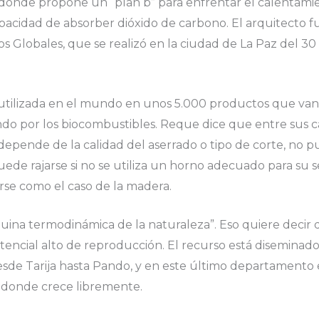
donde propone un “plan b” para enfrentar el calentami
pacidad de absorber dióxido de carbono. El arquitecto fu
s Globales, que se realizó en la ciudad de La Paz del 30
 utilizada en el mundo en unos 5.000 productos que van
ndo por los biocombustibles. Reque dice que entre sus ca
 depende de la calidad del aserrado o tipo de corte, no 
ede rajarse si no se utiliza un horno adecuado para su s
se como el caso de la madera.
quina termodinámica de la naturaleza”. Eso quiere deci
tencial alto de reproducción. El recurso está diseminado 
de Tarija hasta Pando, y en este último departamento 
 donde crece libremente.