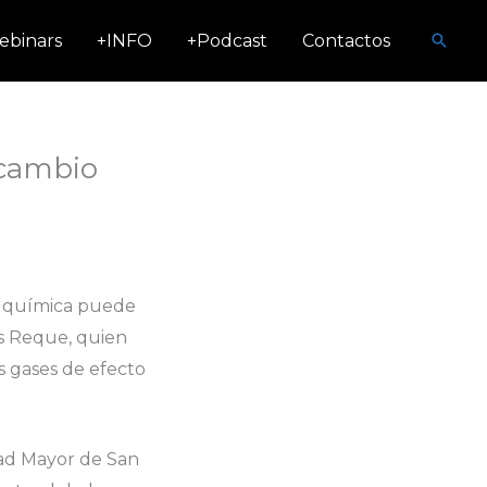
Busca
ebinars
+INFO
+Podcast
Contactos
 cambio
ra química puede
is Reque, quien
s gases de efecto
dad Mayor de San