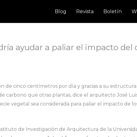
Blog
Revista
Boletín
W
ía ayudar a paliar el impacto del
n de cinco centímetros por día y gracias a su estructu
de carbono que otras plantas, dice el arquitecto José Lu
cie vegetal sea considerada para paliar el impacto de lo
nstituto de Investigación de Arquitectura de la Universi