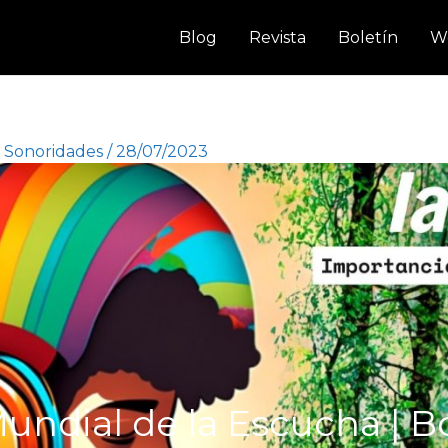
Blog
Revista
Boletín
W
,
Sonoridades
/
28/07/2023
undial de la Escucha | B