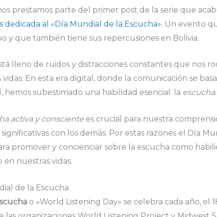
 nos prestamos parte del primer post de la serie que aca
s dedicada al «Día Mundial de la Escucha».
Un evento qu
bo y que también tiene sus repercusiones en Bolivia.
 lleno de ruidos y distracciones constantes que nos r
idas. En esta era digital, donde la comunicación se basa
ual, hemos subestimado una habilidad esencial: la
escucha
.
ha activa y consciente
es crucial para nuestra comprens
gnificativas con los demás. Por estas razones el Día Mun
 para promover y concienciar sobre la escucha como habil
 en nuestras vidas.
dial de la Escucha
Escucha
o «World Listening Day» se celebra cada año, el 18
 de las organizaciones World Listening Project y Midwest S