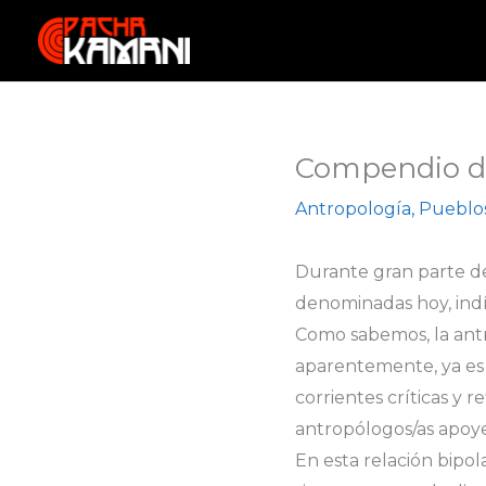
Ir
al
contenido
Compendio de
Antropología
,
Pueblo
Durante gran parte de 
denominadas hoy, indí
Como sabemos, la antro
aparentemente, ya es h
corrientes críticas y 
antropólogos/as apoye
En esta relación bipo