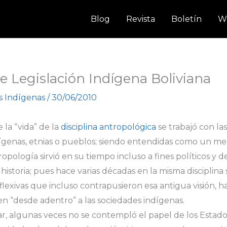
Blog
Revista
Boletín
W
 Legislación Indígena Boliviana
s Indígenas
/
30/06/2010
la “vida” de la
disciplina antropológica
se trabajó con la
genas, etnias o pueblos; siendo entendidas como un mer
pología sirvió en su tiempo incluso a fines políticos y de
istoria; pues hace varias décadas en la misma disciplina
reflexivas que incluso contrapusieron esa antigua visión, 
n “desde adentro” a las sociedades indígenas.
lar, algunas veces no se contempló el papel de los Estad