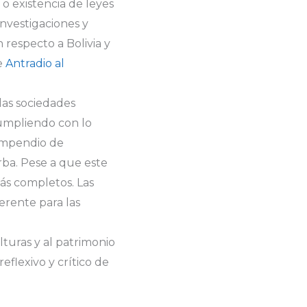
 o existencia de leyes
investigaciones y
 respecto a Bolivia y
e
Antradio al
las sociedades
cumpliendo con lo
Compendio de
rba. Pese a que este
más completos. Las
erente para las
turas y al patrimonio
eflexivo y crítico de