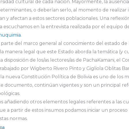
ersidad cultural de cada nación. Mayormente, la ausencia
determinantes, o deberían serlo, al momento de realizar 
n y afectan a estos sectores poblacionales. Una reflexión
la escuchamos en la entrevista realizada por el equipo d
huquimia
.
 parte del marco general al conocimiento del estado de 
y la manera legal que este Estado aborda la temática (y 
 disposición de los/as lectores/as de PachaKamani, el 
rabajado por Wigberto Rivero Pinto y Gigliola Oblitas Ba
la nueva Constitución Política de Bolivia es uno de los 
te documento, continúan vigentes y son un principal ref
ológicas.
s añadiendo otros elementos legales referentes a las cul
e a partir de estos insumos podamos iniciar un proceso r
stas normas.
ana