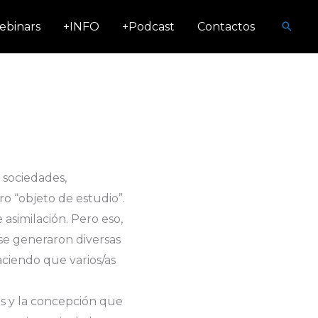
Busca
ebinars
+INFO
+Podcast
Contactos
s sociedades,
o “objeto de estudio”.
 asimilación. Pero eso,
 se generaron diversas
haciendo que varios/as
os y la concepción que