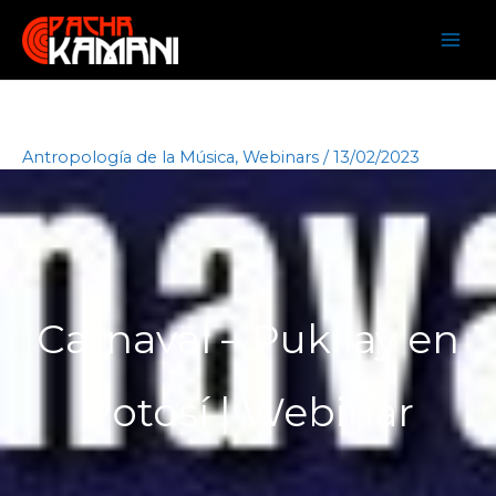
Ir
al
contenido
Antropología de la Música
,
Webinars
/
13/02/2023
Carnaval – Pukllay en
Potosí | Webinar