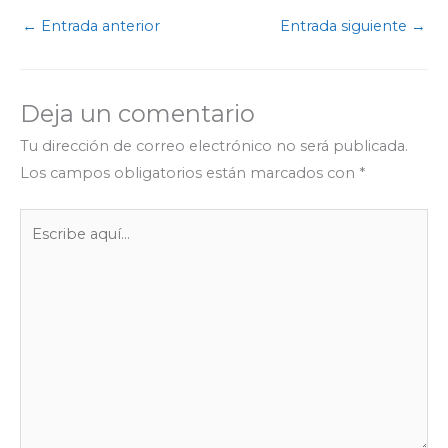
e
t
t
e
s
k
p
←
Entrada anterior
Entrada siguiente
→
b
t
s
g
e
e
a
o
e
A
r
n
d
r
o
r
p
a
g
I
t
Deja un comentario
k
p
m
e
n
i
r
r
Tu dirección de correo electrónico no será publicada.
Los campos obligatorios están marcados con
*
Escribe
aquí...