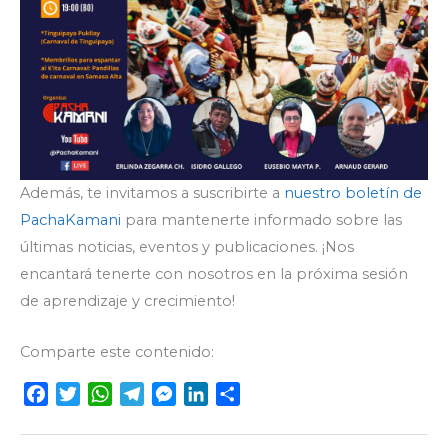
Además, te invitamos a suscribirte a
nuestro boletín de
PachaKamani
para mantenerte informado sobre las
últimas noticias, eventos y publicaciones. ¡Nos
encantará tenerte con nosotros en la próxima sesión
de aprendizaje y crecimiento!
Comparte este contenido:
F
T
W
T
M
L
C
a
w
h
e
e
i
o
c
i
a
l
s
n
m