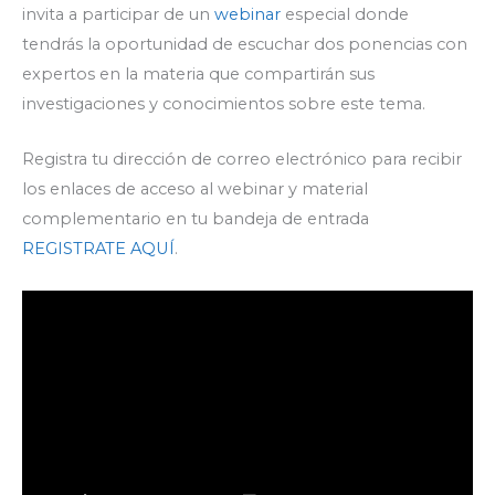
invita a participar de un
webinar
especial donde
tendrás la oportunidad de escuchar dos ponencias con
expertos en la materia que compartirán sus
investigaciones y conocimientos sobre este tema.
Registra tu dirección de correo electrónico para recibir
los enlaces de acceso al webinar y material
complementario en tu bandeja de entrada
REGISTRATE AQUÍ
.