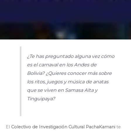
¿Te has preguntado alguna vez cómo
es el carnaval en los Andes de
Bolivia? ¿Quieres conocer más sobre
los ritos, juegos y música de anatas
que se viven en Samasa Alta y
Tinguipaya?
El
Colectivo de Investigación Cultural PachaKamani
te