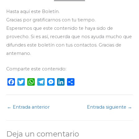
Hasta aquí este Boletín.
Gracias por gratificarnos con tu tiempo.
Esperamos que este contenido te haya sido de
provecho. Si es así, recuerda que nos ayuda mucho que
difundes este boletín con tus contactos. Gracias de
antemano.
Comparte este contenido:
F
T
W
T
M
L
C
a
w
h
e
e
i
o
c
i
a
l
s
n
m
e
t
t
e
s
k
p
←
Entrada anterior
Entrada siguiente
→
b
t
s
g
e
e
a
o
e
A
r
n
d
r
o
r
p
a
g
I
t
Deja un comentario
k
p
m
e
n
i