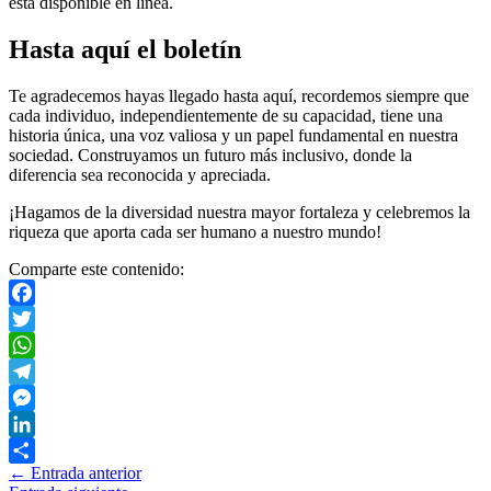
está disponible en línea.
Hasta aquí el boletín
Te agradecemos hayas llegado hasta aquí, recordemos siempre que
cada individuo, independientemente de su capacidad, tiene una
historia única, una voz valiosa y un papel fundamental en nuestra
sociedad. Construyamos un futuro más inclusivo, donde la
diferencia sea reconocida y apreciada.
¡Hagamos de la diversidad nuestra mayor fortaleza y celebremos la
riqueza que aporta cada ser humano a nuestro mundo!
Comparte este contenido:
Facebook
Twitter
WhatsApp
Telegram
Messenger
LinkedIn
←
Entrada anterior
Compartir