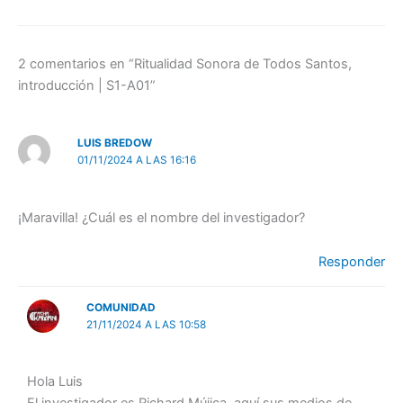
o
e
d
A
i
r
r
o
r
I
p
n
a
t
k
n
p
k
m
i
r
2 comentarios en “Ritualidad Sonora de Todos Santos,
introducción | S1-A01”
LUIS BREDOW
01/11/2024 A LAS 16:16
¡Maravilla! ¿Cuál es el nombre del investigador?
Responder
COMUNIDAD
21/11/2024 A LAS 10:58
Hola Luis