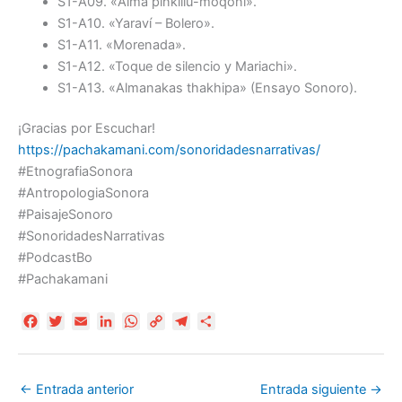
S1-A09. «Alma pinkillu-moqoni».
S1-A10. «Yaraví – Bolero».
S1-A11. «Morenada».
S1-A12. «Toque de silencio y Mariachi».
S1-A13. «Almanakas thakhipa» (Ensayo Sonoro).
¡Gracias por Escuchar!
https://pachakamani.com/sonoridadesnarrativas/
#EtnografiaSonora
#AntropologiaSonora
#PaisajeSonoro
#SonoridadesNarrativas
#PodcastBo
#Pachakamani
F
T
E
L
W
C
T
C
a
w
m
i
h
o
e
o
c
i
a
n
a
p
l
m
e
t
i
k
t
y
e
p
←
Entrada anterior
Entrada siguiente
→
b
t
l
e
s
L
g
a