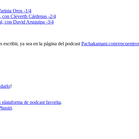
arinia Oros -1/4
a, con Cleverth Cárdenas -2/4
al, con David Aruquipa -3/4
 escribir, ya sea en la página del podcast
Pachakamani.com/encuentros
udarlo
!
 plataforma de podcast favorita
.
Phusiri
.