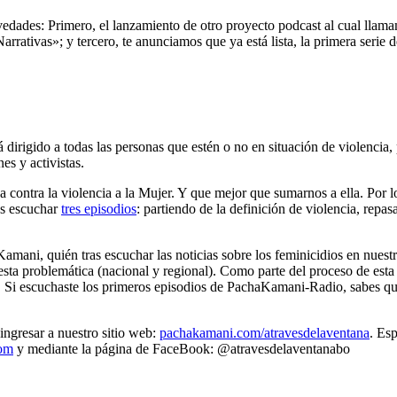
dades: Primero, el lanzamiento de otro proyecto podcast al cual llam
arrativas»; y tercero, te anunciamos que ya está lista, la primera serie
stá dirigido a todas las personas que estén o no en situación de violenci
es y activistas.
 contra la violencia a la Mujer. Y que mejor que sumarnos a ella. Por 
es escuchar
tres episodios
: partiendo de la definición de violencia, repas
Kamani, quién tras escuchar las noticias sobre los feminicidios en nuestr
 esta problemática (nacional y regional). Como parte del proceso de esta
. Si escuchaste los primeros episodios de PachaKamani-Radio, sabes qu
ingresar a nuestro sitio web:
pachakamani.com/atravesdelaventana
. Es
om
y mediante la página de FaceBook: @atravesdelaventanabo