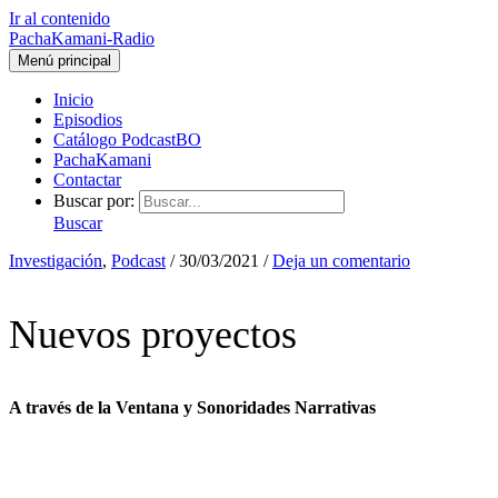
Ir al contenido
PachaKamani-Radio
Menú principal
Inicio
Episodios
Catálogo PodcastBO
PachaKamani
Contactar
Buscar por:
Buscar
Investigación
,
Podcast
/
30/03/2021
/
Deja un comentario
Nuevos proyectos
A través de la Ventana y Sonoridades Narrativas