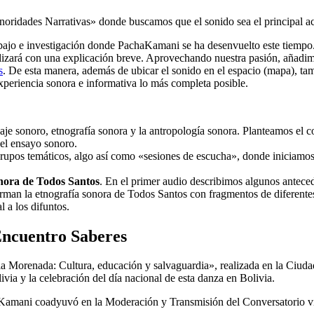
noridades Narrativas» donde buscamos que el sonido sea el principal actor
bajo e investigación donde PachaKamani se ha desenvuelto este tiempo.
tualizará con una explicación breve. Aprovechando nuestra pasión, añad
s
. De esta manera, además de ubicar el sonido en el espacio (mapa), ta
xperiencia sonora e informativa lo más completa posible.
onoro, etnografía sonora y la antropología sonora. Planteamos el conte
del ensayo sonoro.
 grupos temáticos, algo así como «sesiones de escucha», donde iniciamos
nora de Todos Santos
. En el primer audio describimos algunos antecede
man la etnografía sonora de Todos Santos con fragmentos de diferentes
 a los difuntos.
Encuentro Saberes
la Morenada: Cultura, educación y salvaguardia», realizada en la Ciud
via y la celebración del día nacional de esta danza en Bolivia.
achaKamani coadyuvó en la Moderación y Transmisión del Conversatori