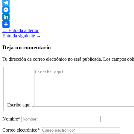
WhatsApp
Telegram
Messenger
LinkedIn
←
Entrada anterior
Compartir
Entrada siguiente
→
Deja un comentario
Tu dirección de correo electrónico no será publicada.
Los campos obli
Escribe aquí...
Nombre*
Correo electrónico*