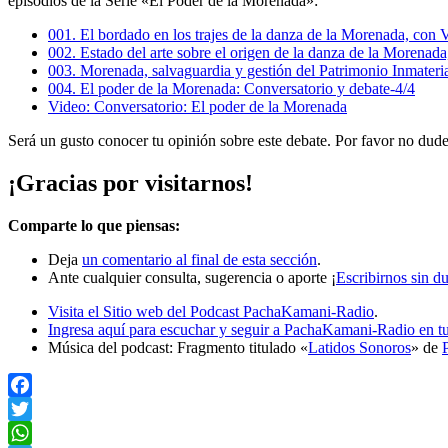
episodios de la Serie «El Poder de la Morenada»:
001. El bordado en los trajes de la danza de la Morenada, con V
002. Estado del arte sobre el origen de la danza de la Morenad
003. Morenada, salvaguardia y gestión del Patrimonio Inmateri
004. El poder de la Morenada: Conversatorio y debate-4/4
Video: Conversatorio: El poder de la Morenada
Será un gusto conocer tu opinión sobre este debate. Por favor no dudes
¡Gracias por visitarnos!
Comparte lo que piensas:
Deja
un comentario al final de esta sección
.
Ante cualquier consulta, sugerencia o aporte ¡
Escribirnos sin d
Visita el Sitio web del Podcast PachaKamani-Radio
.
Ingresa aquí para escuchar y seguir a PachaKamani-Radio en tu
Música del podcast: Fragmento titulado «
Latidos Sonoros
» de
Facebook
Twitter