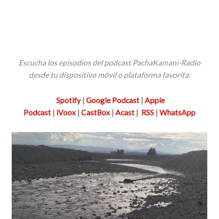
Escucha los episodios del
podcast
PachaKamani-Radio
desde tu dispositivo móvil o plataforma favorita:
Spotify
|
Google Podcast
|
Apple
Podcast
|
iVoox
|
CastBox
|
Acast
|
RSS
|
WhatsApp