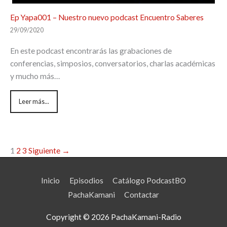
Ep Yapa001 – Nuestro nuevo podcast Encuentro Saberes
29/09/2020
En este podcast encontrarás las grabaciones de
conferencias, simposios, conversatorios, charlas académicas
y mucho más…
Leer más...
1
2
3
Siguiente →
Inicio
Episodios
Catálogo PodcastBO
PachaKamani
Contactar
Copyright © 2026
PachaKamani-Radio