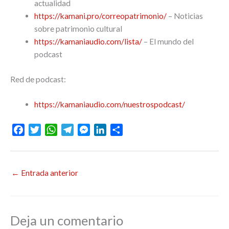
actualidad
https://kamani.pro/correopatrimonio/
– Noticias
sobre patrimonio cultural
https://kamaniaudio.com/lista/
– El mundo del
podcast
Red de podcast:
https://kamaniaudio.com/nuestrospodcast/
F
T
W
T
M
L
C
a
w
h
e
e
i
o
c
i
a
l
s
n
m
e
t
t
e
s
k
p
←
Entrada anterior
b
t
s
g
e
e
a
o
e
A
r
n
d
r
o
r
p
a
g
I
t
k
p
m
e
n
i
Deja un comentario
r
r