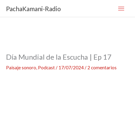
Ir
Men
PachaKamani-Radio
al
contenido
princ
Día Mundial de la Escucha | Ep 17
Paisaje sonoro
,
Podcast
/
17/07/2024
/
2 comentarios