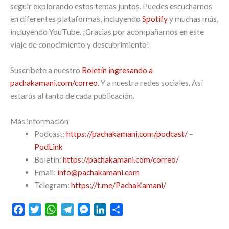
seguir explorando estos temas juntos. Puedes escucharnos
en diferentes plataformas, incluyendo
Spotify
y muchas más,
incluyendo YouTube. ¡Gracias por acompañarnos en este
viaje de conocimiento y descubrimiento!
Suscríbete a nuestro
Boletín ingresando a
pachakamani.com/correo
. Y a nuestra redes sociales. Así
estarás al tanto de cada publicación.
Más información
Podcast:
https://pachakamani.com/podcast/
–
PodLink
Boletín:
https://pachakamani.com/correo/
Email:
info@pachakamani.com
Telegram:
https://t.me/PachaKamani/
F
T
W
T
M
L
C
a
w
h
e
e
i
o