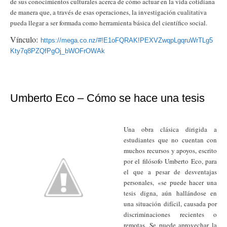
de sus conocimientos culturales acerca de cómo actuar en la vida cotidiana
de manera que, a través de esas operaciones, la investigación cualitativa
pueda llegar a ser formada como herramienta básica del científico social.
Vínculo:
https://mega.co.nz/#!E1oFQRAK!PEXVZwqpLgqruWrTLg5
Kty7q8PZQfPgOj_bWOFrOWAk
Umberto Eco – Cómo se hace una tesis
Una obra clásica dirigida a
estudiantes que no cuentan con
muchos recursos y apoyos, escrito
por el filósofo Umberto Eco, para
el que a pesar de desventajas
personales, «se puede hacer una
tesis digna, aún hallándose en
una situación difícil, causada por
discriminaciones recientes o
remotas. Se puede aprovechar la