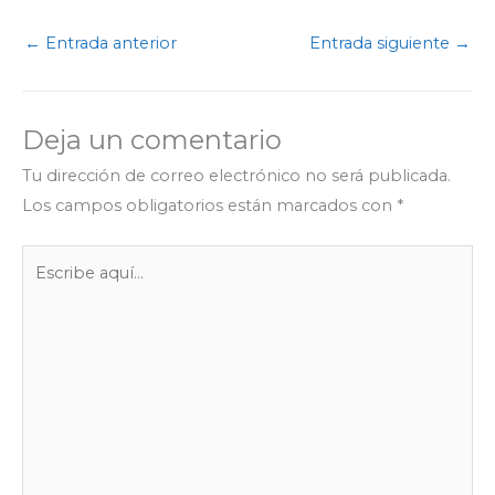
c
i
a
l
s
n
m
e
t
t
e
s
k
p
←
Entrada anterior
Entrada siguiente
→
b
t
s
g
e
e
a
o
e
A
r
n
d
r
o
r
p
a
g
I
t
Deja un comentario
k
p
m
e
n
i
r
r
Tu dirección de correo electrónico no será publicada.
Los campos obligatorios están marcados con
*
Escribe
aquí...