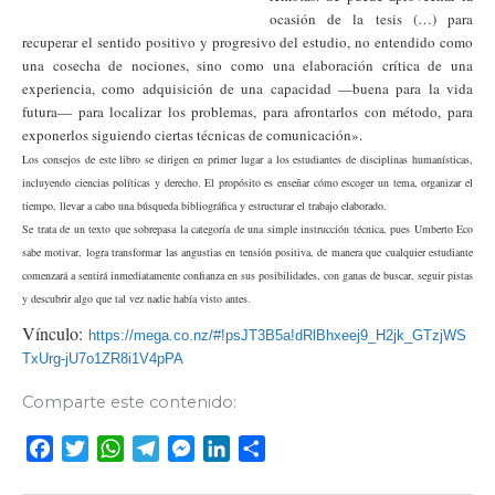
ocasión de la tesis (…) para
recuperar el sentido positivo y progresivo del estudio, no entendido como
una cosecha de nociones, sino como una elaboración crítica de una
experiencia, como adquisición de una capacidad —buena para la vida
futura— para localizar los problemas, para afrontarlos con método, para
exponerlos siguiendo ciertas técnicas de comunicación».
Los consejos de este libro se dirigen en primer lugar a los estudiantes de disciplinas humanísticas,
incluyendo ciencias políticas y derecho. El propósito es enseñar cómo escoger un tema, organizar el
tiempo, llevar a cabo una búsqueda bibliográfica y estructurar el trabajo elaborado.
Se trata de un texto que sobrepasa la categoría de una simple instrucción técnica, pues Umberto Eco
sabe motivar, logra transformar las angustias en tensión positiva, de manera que cualquier estudiante
comenzará a sentirá inmediatamente confianza en sus posibilidades, con ganas de buscar, seguir pistas
y descubrir algo que tal vez nadie había visto antes.
Vínculo:
https://mega.co.nz/#!psJT3B5a!dRlBhxeej9_H2jk_GTzjWS
TxUrg-jU7o1ZR8i1V4pPA
Comparte este contenido:
F
T
W
T
M
L
C
a
w
h
e
e
i
o