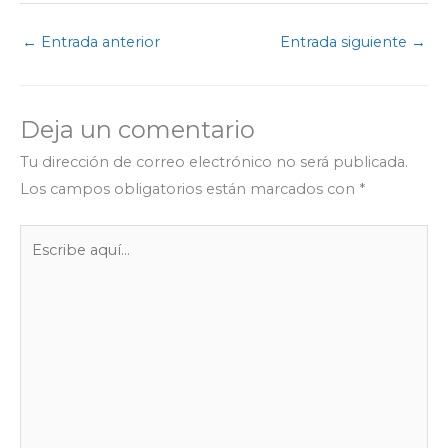
c
i
a
l
s
n
m
e
t
t
e
s
k
p
←
Entrada anterior
Entrada siguiente
→
b
t
s
g
e
e
a
o
e
A
r
n
d
r
o
r
p
a
g
I
t
Deja un comentario
k
p
m
e
n
i
r
r
Tu dirección de correo electrónico no será publicada.
Los campos obligatorios están marcados con
*
Escribe
aquí...