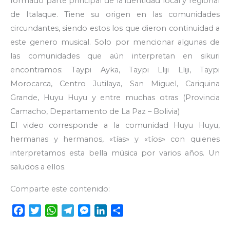
formado parte principal de la identidad local y regional
de Italaque. Tiene su origen en las comunidades
circundantes, siendo estos los que dieron continuidad a
este genero musical. Solo por mencionar algunas de
las comunidades que aún interpretan en sikuri
encontramos: Taypi Ayka, Taypi Lliji Lliji, Taypi
Morocarca, Centro Jutilaya, San Miguel, Cariquina
Grande, Huyu Huyu y entre muchas otras (Provincia
Camacho, Departamento de La Paz – Bolivia)
El video corresponde a la comunidad Huyu Huyu,
hermanas y hermanos, «tías» y «tíos» con quienes
interpretamos esta bella música por varios años. Un
saludos a ellos.
Comparte este contenido:
F
T
W
T
M
L
C
a
w
h
e
e
i
o