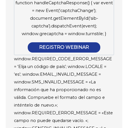
function handleCaptchaResponse() { var event
= new Event(‘captchaChange’);
document.getElementById(‘sib-
captcha’).dispatchEvent(event);
window.grecaptcha = window.turnstile; }
REGISTRO WEBINAR
window.REQUIRED_CODE_ERROR_MESSAGE
= ‘Elija un código de país’; window.LOCALE =
‘es’; window.EMAIL_INVALID_MESSAGE =
window.SMS_INVALID_MESSAGE = «La
información que ha proporcionado no es
válida. Compruebe el formato del campo e
inténtelo de nuevo.»;
window.REQUIRED_ERROR_MESSAGE = «Este
campo no puede quedarse vacío. «;