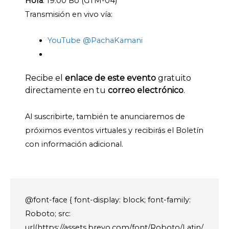
Hora
: 19:00 Bo (GTM-04)
Transmisión en vivo vía:
YouTube @PachaKamani
Recibe el
enlace de este evento
gratuito
directamente en tu
correo electrónico
.
Al suscribirte, también te anunciaremos de
próximos eventos virtuales y recibirás el Boletín
con información adicional.
@font-face { font-display: block; font-family:
Roboto; src:
url(https://assets.brevo.com/font/Roboto/Latin/