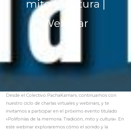
mito y cultura |
Webinar
Desde el Colectivo PachaKamani, continuamos con
nuestro ciclo de charlas virtuales y webinars, y te
invitamos a participar en el próximo evento titulado
«Polifonías de la memoria. Tradición, mito y cultura». En
este webinar exploraremos cómo el sonido y la