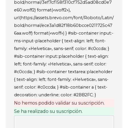
bold/normal/3ef7cf158f310cf752d5ad08cd0e7
e60.woff2) format(«woff2»),
url(https://assets.brevo.com/font/Roboto/Latin/
bold/normal/ece3a1d82f18b60bcce0211725c47
6aa.woff) format(«woff») } #sib-container input:-
ms-input-placeholder { text-align: left; font-
family: «Helvetica», sans-serif; color: #c0ccda; }
#sib-container input::placeholder { text-align:
left; font-family: «Helvetica», sans-serif; color:
#c0ccda; } #sib-container textarea::placeholder
{ text-align: left; font-family: «Helvetica», sans-
serif; color: #c0ccda; } #sib-container a { text-
decoration: underline; color: #2BB2FC; }
No hemos podido validar su suscripción.
Se ha realizado su suscripción.