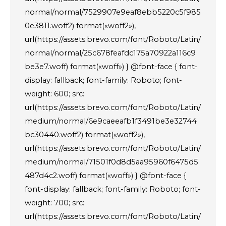
normal/normal/7529907e9eaf8ebb5220c5f985
0e3811.woff2) format(«woff2»),
url(https://assets.brevo.com/font/Roboto/Latin/
normal/normal/25c678feafdc175a70922a116c9
be3e7.woff) format(«woff») } @font-face { font-
display: fallback; font-family: Roboto; font-
weight: 600; src:
url(https://assets.brevo.com/font/Roboto/Latin/
medium/normal/6e9caeeafb1f3491be3e32744
bc30440.woff2) format(«woff2»),
url(https://assets.brevo.com/font/Roboto/Latin/
medium/normal/71501f0d8d5aa95960f6475d5
487d4c2.woff) format(«woff») } @font-face {
font-display: fallback; font-family: Roboto; font-
weight: 700; src:
url(https://assets.brevo.com/font/Roboto/Latin/