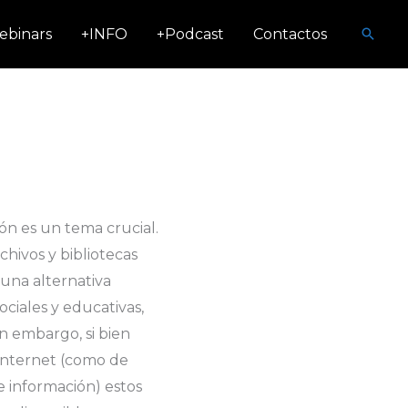
Busca
ebinars
+INFO
+Podcast
Contactos
ión es un tema crucial.
rchivos y bibliotecas
n una alternativa
ociales y educativas,
n embargo, si bien
 internet (como de
e información) estos