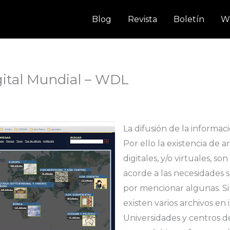
Blog
Revista
Boletín
W
gital Mundial – WDL
La difusión de la informac
Por ello la existencia de a
digitales, y/o virtuales, so
acorde a las necesidades s
por mencionar algunas. Si
existen varios archivos en
Universidades y centros d