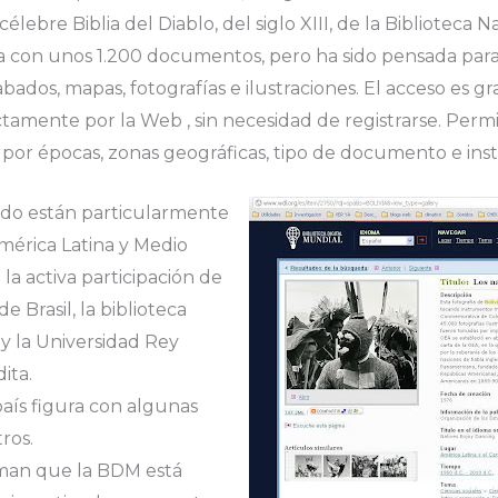
 célebre Biblia del Diablo, del siglo XIII, de la Biblioteca 
a con unos 1.200 documentos, pero ha sido pensada par
abados, mapas, fotografías e ilustraciones. El acceso es gr
tamente por la Web , sin necesidad de registrarse. Permi
por épocas, zonas geográficas, tipo de documento e inst
do están particularmente
mérica Latina y Medio
 la activa participación de
e Brasil, la biblioteca
 y la Universidad Rey
ita.
aís figura con algunas
ros.
rman que la BDM está