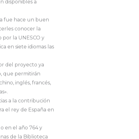
án disponibles a
a fue hace un buen
erles conocer la
do por la UNESCO y
ca en siete idiomas las
or del proyecto ya
, que permitirán
hino, inglés, francés,
as».
as a la contribución
ra el rey de España en
 en el año 764 y
nas de la Biblioteca