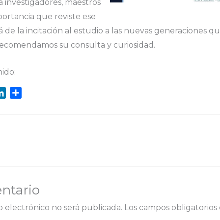
a investigadores, maestros
portancia que reviste ese
lá de la incitación al estudio a las nuevas generaciones
, recomendamos su consulta y curiosidad.
ido:
L
C
i
o
n
m
k
p
e
a
d
r
I
t
n
i
ntario
r
o electrónico no será publicada.
Los campos obligatorio