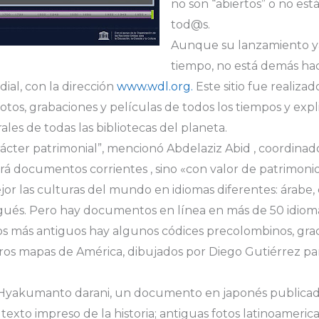
no son “abiertos” o no est
tod@s.
Aunque su lanzamiento y
tiempo, no está demás hac
dial, con la dirección
www.wdl.org.
Este sitio fue realiza
otos, grabaciones y películas de todos los tiempos y expli
rales de todas las bibliotecas del planeta.
rácter patrimonial”, mencionó Abdelaziz Abid , coordinad
á documentos corrientes , sino «con valor de patrimonio
or las culturas del mundo en idiomas diferentes: árabe, c
gués. Pero hay documentos en línea en más de 50 idiom
 más antiguos hay algunos códices precolombinos, graci
eros mapas de América, dibujados por Diego Gutiérrez pa
 Hyakumanto darani, un documento en japonés publicado
texto impreso de la historia; antiguas fotos latinoamerica