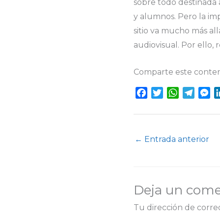
sobre todo destinada 
y alumnos. Pero la im
sitio va mucho más al
audiovisual. Por ello
Comparte este conten
F
T
W
T
M
a
w
h
e
e
c
i
a
l
s
e
t
t
e
s
←
Entrada anterior
b
t
s
g
e
o
e
A
r
n
o
r
p
a
g
k
p
m
e
Deja un come
r
Tu dirección de corre