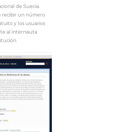
Nacional de Suecia.
a recibir un número
atuito y los usuarios
te al internauta
itución.