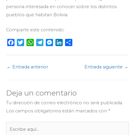
persona interesada en conocer sobre los distintos
pueblos que habitan Bolivia.
Comparte este contenido:
F
T
W
T
M
L
C
a
w
h
e
e
i
o
c
i
a
l
s
n
m
e
t
t
e
s
k
p
←
Entrada anterior
Entrada siguiente
→
b
t
s
g
e
e
a
o
e
A
r
n
d
r
o
r
p
a
g
I
t
Deja un comentario
k
p
m
e
n
i
r
r
Tu dirección de correo electrónico no será publicada.
Los campos obligatorios están marcados con
*
Escribe
aquí...