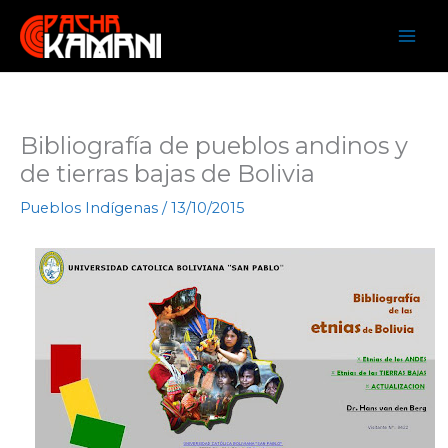
Ir
al
contenido
Bibliografía de pueblos andinos y
de tierras bajas de Bolivia
Pueblos Indígenas
/
13/10/2015