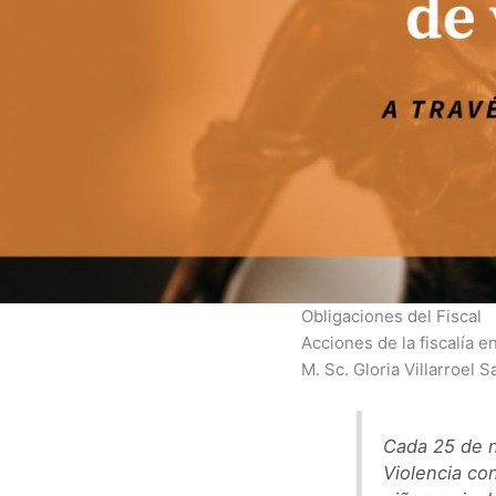
Obligaciones del Fiscal
Acciones de la fiscalía e
M. Sc. Gloria Villarroel S
Cada 25 de n
Violencia con