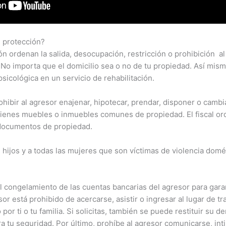
 protección?
n ordenan la salida, desocupación, restricción o prohibición al
 No importa que el domicilio sea o no de tu propiedad. Así mis
sicológica en un servicio de rehabilitación.
ohibir al agresor enajenar, hipotecar, prendar, disponer o cambiar
ienes muebles o inmuebles comunes de propiedad. El fiscal ord
 documentos de propiedad.
, hijos y a todas las mujeres que son víctimas de violencia domé
l congelamiento de las cuentas bancarias del agresor para garan
sor está prohibido de acercarse, asistir o ingresar al lugar de tr
por ti o tu familia. Si solicitas, también se puede restituir su d
ra tu seguridad. Por último, prohíbe al agresor comunicarse, int