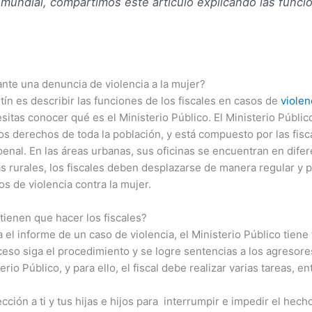
l mundial, compartimos este artículo explicando las func
ante una denuncia de violencia a la mujer?
tín es describir las funciones de los fiscales en casos de
violen
tas conocer qué es el Ministerio Público. El Ministerio Público 
s derechos de toda la población, y está compuesto por las fisc
 penal. En las áreas urbanas, sus oficinas se encuentran en difer
s rurales, los fiscales deben desplazarse de manera regular y
s de violencia contra la mujer.
tienen que hacer los fiscales?
 el informe de un caso de violencia, el Ministerio Público tiene 
ceso siga el procedimiento y se logre sentencias a los agresore
io Público, y para ello, el fiscal debe realizar varias tareas, ent
cción a ti y tus hijas e hijos para interrumpir e impedir el hecho