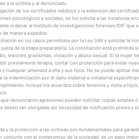
s a la víctima y al denunciado.
gación de los certificados médicos y la extensión del certificado
rmes psicológicos y sociales, se los solicita a las instancias en
l debe ordenar al Instituto de investigaciones forenses IDIF que 
os de manera expedita.
ciliación en los casos permitidos por la Ley 348 y solicitar la 
o jueza de la etapa preparatoria. La conciliación está prohibida 
io, lesiones gravísimas, violación y abuso sexual. Si la mujer t
cibir previamente terapia, contar con protección para evitar nue
a y cualquier amenaza a ella y sus hijos. No se puede aplicar má
ye la indemnización por el daño material e inmaterial especific
umplimiento. Incluye los acuerdos sobre tenencia y visita a hijos
cio.
que denunciaron agresiones pueden solicitar copias simples o 
as deben ser otorgadas sin necesidad de notificación previa y si
ada y la protección a las víctimas son fundamentales para garant
n conjunto con el compromiso de la sociedad, es un paso import