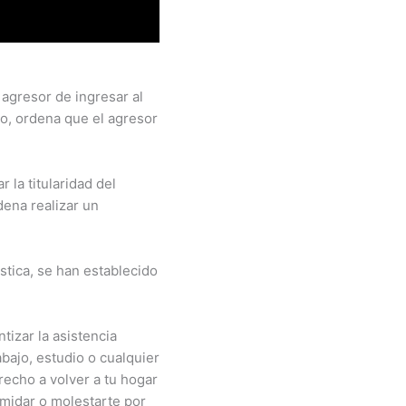
 agresor de ingresar al
mo, ordena que el agresor
 la titularidad del
ena realizar un
stica, se han establecido
tizar la asistencia
abajo, estudio o cualquier
erecho a volver a tu hogar
imidar o molestarte por