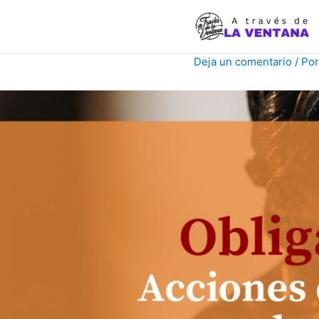
Ir
al
contenido
Deja un comentario
/ Po