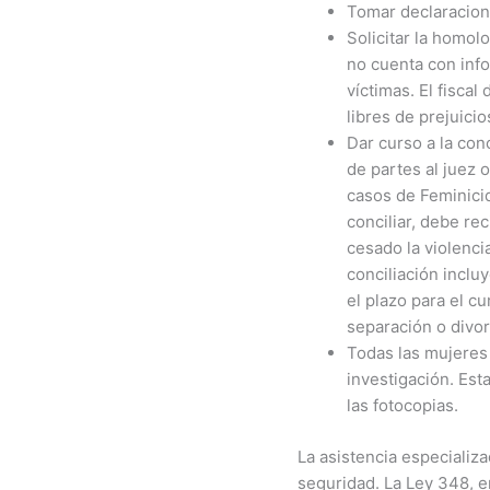
Tomar declaracione
Solicitar la homolo
no cuenta con info
víctimas. El fisca
libres de prejuici
Dar curso a la con
de partes al juez 
casos de Feminicid
conciliar, debe re
cesado la violenci
conciliación inclu
el plazo para el c
separación o divor
Todas las mujeres 
investigación. Est
las fotocopias.
La asistencia especializ
seguridad. La Ley 348, e