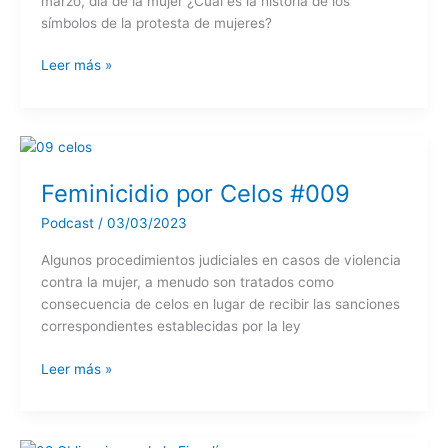
marzo, día de la mujer ¿Cuál es la historia de los
símbolos de la protesta de mujeres?
Símbolos
Leer más »
de
Protesta
#010
Feminicidio por Celos #009
Podcast
/
03/03/2023
Algunos procedimientos judiciales en casos de violencia
contra la mujer, a menudo son tratados como
consecuencia de celos en lugar de recibir las sanciones
correspondientes establecidas por la ley
Feminicidio
Leer más »
por
Celos
#009