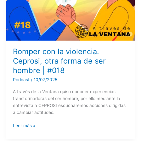
Romper con la violencia.
Ceprosi, otra forma de ser
hombre | #018
Podcast
/
10/07/2025
A través de la Ventana quiso conocer experiencias
transformadoras del ser hombre, por ello mediante la
entrevista a CEPROSI escucharemos acciones dirigidas
a cambiar actitudes.
Romper
Leer más »
con
la