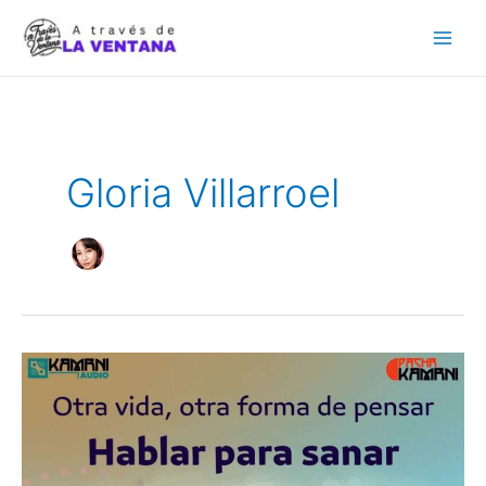
Ir
al
contenido
Gloria Villarroel