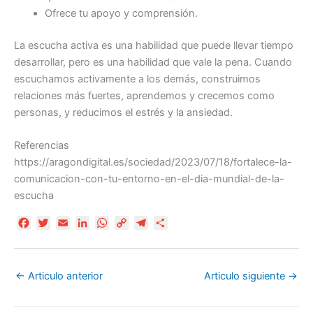
Ofrece tu apoyo y comprensión.
La escucha activa es una habilidad que puede llevar tiempo
desarrollar, pero es una habilidad que vale la pena. Cuando
escuchamos activamente a los demás, construimos
relaciones más fuertes, aprendemos y crecemos como
personas, y reducimos el estrés y la ansiedad.
Referencias
https://aragondigital.es/sociedad/2023/07/18/fortalece-la-
comunicacion-con-tu-entorno-en-el-dia-mundial-de-la-
escucha
F
T
E
L
W
C
T
C
a
w
m
i
h
o
e
o
c
i
a
n
a
p
l
m
e
t
i
k
t
y
e
p
←
Articulo anterior
Articulo siguiente
→
b
t
l
e
s
L
g
a
o
e
d
A
i
r
r
o
r
I
p
n
a
t