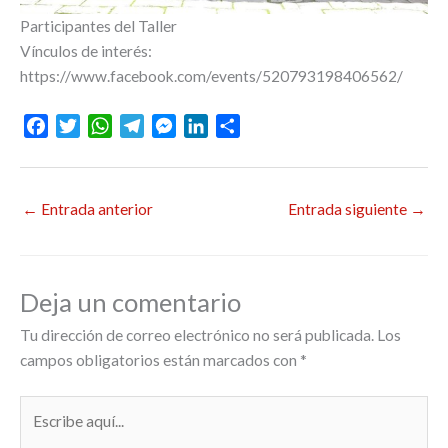
Participantes del Taller
Vínculos de interés:
https://www.facebook.com/events/520793198406562/
F
T
W
T
M
L
C
a
w
h
e
e
i
o
c
i
a
l
s
n
m
e
t
t
e
s
k
p
←
Entrada anterior
Entrada siguiente
→
b
t
s
g
e
e
a
o
e
A
r
n
d
r
o
r
p
a
g
I
t
k
p
m
e
n
i
Deja un comentario
r
r
Tu dirección de correo electrónico no será publicada.
Los
campos obligatorios están marcados con
*
Escribe
aquí...