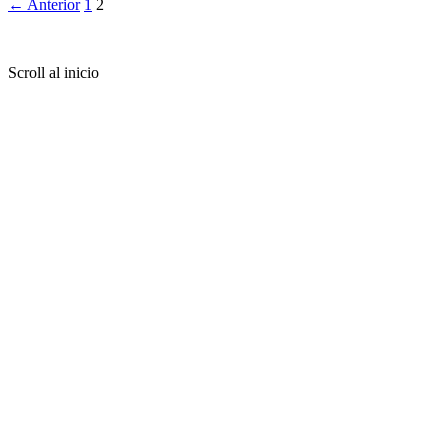
← Anterior
1
2
Copyright © 2026 PachaKamani
Scroll al inicio