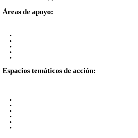
Áreas de apoyo:
PachaKamani se desenvuelve en las siguientes áreas:
Investigación
Difusión y revitalización cultural
Capacitación y formación
Diseño e implementación de proyectos culturales
Interacción recíproca cultural
Espacios temáticos de acción:
A partir de nuestros objetivos y la experiencia técnica/profesional de
los componentes, se tiene como espacios temáticos de acción:
Arte textil e iconografía
Festividades, música y danza.
Cosmovisión, ritualidad e historia oral.
Sistemas de Conocimientos y saberes
Herencia o patrimonio cultural
Áreas trasversales de trabajo: Ecología y medio ambiente,
producción y economía, educación , intra-interculturalidad.