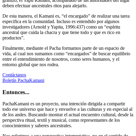
granizo, el Yapu Kamani, acompañado de las autoridades del lugar
deben efectuar ancestrales ritos para alejarlo.
De esta manera, el Kamani es, “el encargado” de realizar una tarea
especifica en la comunidad. Incluso es entendido por algunos
investigadores (Arnold y Yapita, 1996:437) como un “espíritu
ancestral que cuida la chacra y que tiene todo y que es rico en
productos”.
Finalmente, mediante el Pacha formamos parte de un espacio de
vida, al cual nos sumamos como “encargados” de buscar equilibrio
entre el entendimiento de nosotros, como seres humanos, y el
entorno global que nos rodea.
Contáctanos
Boletín PachaKamani
Entonces...
PachaKamani es un proyecto, una intención dirigida a compartir
todo ese universo que hace y envuelve a las culturas y en especial al
de los andes. Buscando mostrar el actual encuentro cultural, desde la
perspectiva ritual, textil y musical, como representantes de los
conocimientos y saberes ancestrales.
Nos referimos a una perspectiva interpretativa, no en el sentido de