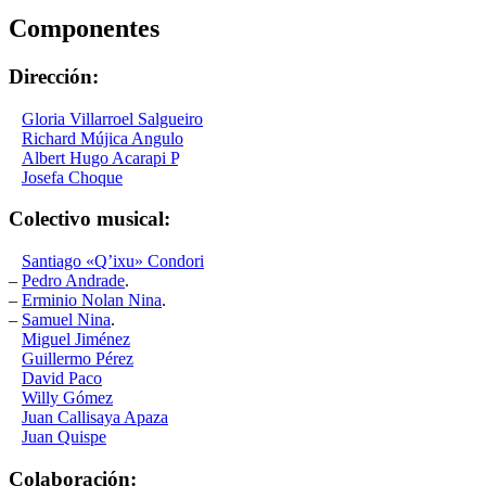
Componentes
Dirección:
–
Gloria Villarroel Salgueiro
.
–
Richard Mújica Angulo
.
–
Albert Hugo Acarapi P
.
–
Josefa Choque
.
Colectivo musical:
–
Santiago «Q’ixu» Condori
.
–
Pedro Andrade
.
–
Erminio Nolan Nina
.
–
Samuel Nina
.
–
Miguel Jiménez
.
–
Guillermo Pérez
.
–
David Paco
.
–
Willy Gómez
.
–
Juan Callisaya Apaza
.
–
Juan Quispe
Colaboración: