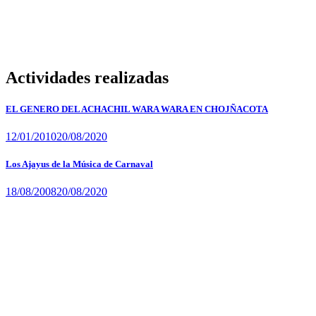
– Eugenio Mújica A.
– Babucodonosor Flores M.
– Limbert Nina (+)
Actividades realizadas
EL GENERO DEL ACHACHIL WARA WARA EN CHOJÑACOTA
12/01/2010
20/08/2020
Los Ajayus de la Música de Carnaval
18/08/2008
20/08/2020