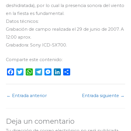
deshidratada), por lo cual la presencia sonora del viento
en la fiesta es fundamental.
Datos técnicos:
Grabación de campo realizada el 29 de junio de 2007. A
12:00 aprox.
Grabadora: Sony ICD-SX700.
Comparte este contenido:
F
T
W
T
M
L
C
a
w
h
e
e
i
o
c
i
a
l
s
n
m
e
t
t
e
s
k
p
←
Entrada anterior
Entrada siguiente
→
b
t
s
g
e
e
a
o
e
A
r
n
d
r
o
r
p
a
g
I
t
Deja un comentario
k
p
m
e
n
i
r
r
Tu dirección de correo electrónico no será publicada.